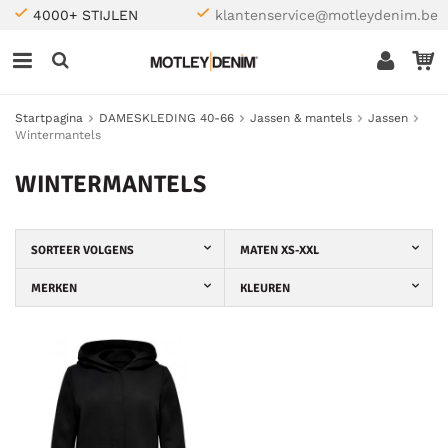
4000+ STIJLEN
klantenservice@motleydenim.be
Startpagina
DAMESKLEDING 40-66
Jassen & mantels
Jassen
Wintermantels
WINTERMANTELS
SORTEER VOLGENS
MATEN XS-XXL
MERKEN
KLEUREN