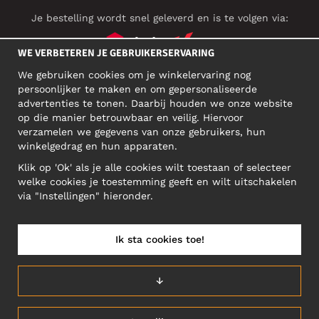
Je bestelling wordt snel geleverd en is te volgen via:
WE VERBETEREN JE GEBRUIKERSERVARING
We gebruiken cookies om je winkelervaring nog
SOCIAL MEDIA
persoonlijker te maken en om gepersonaliseerde
advertenties te tonen. Daarbij houden we onze website
op die manier betrouwbaar en veilig. Hiervoor
verzamelen we gegevens van onze gebruikers, hun
ZAKELIJK ADRES
winkelgedrag en hun apparaten.
Motley Denim Europe OÜ
Klik op 'Ok' als je alle cookies wilt toestaan of selecteer
Narva mnt 5, EE-10117 Tallinn
welke cookies je toestemming geeft en wilt uitschakelen
Reg: 12356245
via "Instellingen" hieronder.
NB! Verstuur geen retoursrs naar dit adres!
Ik sta cookies toe!
BELGIUM/NEDERLANDS (BE)
↓