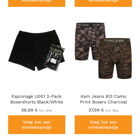
winkelmandje
winkelmandje
Espionage U001 2-Pack
Kam Jeans 813 Camo
Boxershorts Black/White
Print Boxers Charcoal
Khaki
39,99 €
37,99 €
Incl. Btw
Incl. Btw
Voeg toe aan
Voeg toe aan
winkelmandje
winkelmandje