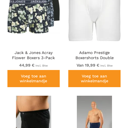
Jack & Jones Acray
Adamo Prestige
Flower Boxers 3-Pack
Boxershorts Double
Black/Navy
Ribbed White
44,99 €
Van 19,99 €
Incl. Btw
Incl. Btw
Voeg toe aan
Voeg toe aan
winkelmandje
winkelmandje