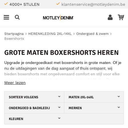
4000+ STIJLEN
klantenservice@motleydenim.be
Startpagina
HERENKLEDING 2XL-14XL
Ondergoed & zwem
Boxershorts
GROTE MATEN BOXERSHORTS HEREN
Upgrade je ondergoedkast met boxershorts in grote maten. Of je
nu de uitdagingen van de dag aangaat of thuis ontspant, wij
bieden boxershorts met ongeëvenaard comfort en stijl voor elke
gelegenheid. Vind boxershorts in grote maten bij Motley Denim.
Meer lezen
SORTEER VOLGENS
MATEN 2XL-14XL
ONDERGOED & BADKLEDIJ
MERKEN
KLEUREN