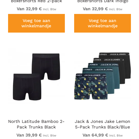
Boxershorts Red 2-pack
Boxershorts Dark Indigo
2-pack
Van 32,99 €
Van 32,99 €
Incl. Btw
Incl. Btw
Voeg toe aan
Voeg toe aan
winkelmandje
winkelmandje
North Latitude Bamboo 2-
Jack & Jones Jake Lemon
Pack Trunks Black
5-Pack Trunks Black/Blue
Van 39,99 €
Van 64,99 €
Incl. Btw
Incl. Btw