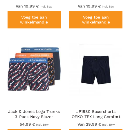
Van 19,99 €
Van 19,99 €
Incl. Btw
Incl. Btw
Voeg toe aan
Voeg toe aan
winkelmandje
winkelmandje
Jack & Jones Logo Trunks
JP1880 Boxershorts
3-Pack Navy Blazer
OEKO-TEX Long Comfort
Waist Navy
54,99 €
Van 29,99 €
Incl. Btw
Incl. Btw