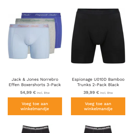
Jack & Jones Norrebro
Espionage U010D Bamboo
Effen Boxershorts 3-Pack
Trunks 2-Pack Black
Blauw
54,99 €
39,99 €
Incl. Btw
Incl. Btw
Voeg toe aan
Voeg toe aan
winkelmandje
winkelmandje