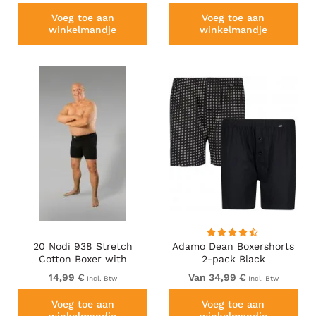
Voeg toe aan
Voeg toe aan
winkelmandje
winkelmandje
20 Nodi 938 Stretch
Adamo Dean Boxershorts
Cotton Boxer with
2-pack Black
Embroidered Long Leg
14,99 €
Van 34,99 €
Incl. Btw
Incl. Btw
Black
Voeg toe aan
Voeg toe aan