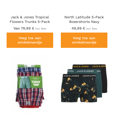
Jack & Jones Tropical
North Latitude 5-Pack
Flowers Trunks 5-Pack
Boxershorts Navy
Blue
Van 79,99 €
49,99 €
Incl. Btw
Incl. Btw
Voeg toe aan
Voeg toe aan
winkelmandje
winkelmandje