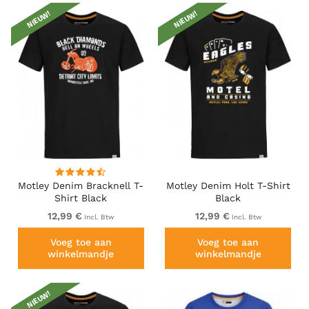
NIEUW!
NIEUW!
Motley Denim Bracknell T-
Motley Denim Holt T-Shirt
Shirt Black
Black
12,99 €
12,99 €
Incl. Btw
Incl. Btw
Voeg toe aan
Voeg toe aan
winkelmandje
winkelmandje
NIEUW!