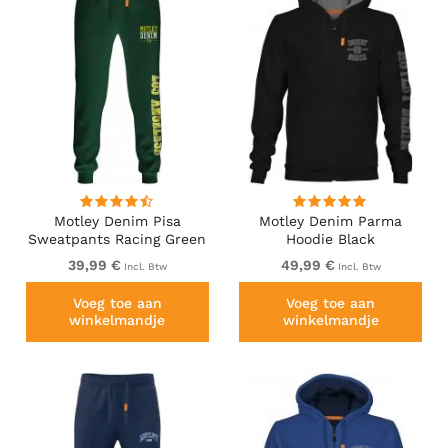
Motley Denim Pisa
Motley Denim Parma
Sweatpants Racing Green
Hoodie Black
39,99 €
49,99 €
Incl. Btw
Incl. Btw
Voeg toe aan
Voeg toe aan
winkelmandje
winkelmandje