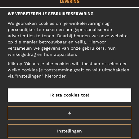
LEVERING
Je bestelling wordt snel geleverd en is te volgen via:
WE VERBETEREN JE GEBRUIKERSERVARING
We gebruiken cookies om je winkelervaring nog
persoonlijker te maken en om gepersonaliseerde
SOCIAL MEDIA
advertenties te tonen. Daarbij houden we onze website
op die manier betrouwbaar en veilig. Hiervoor
verzamelen we gegevens van onze gebruikers, hun
winkelgedrag en hun apparaten.
ZAKELIJK ADRES
Klik op 'Ok' als je alle cookies wilt toestaan of selecteer
Motley Denim Europe OÜ
welke cookies je toestemming geeft en wilt uitschakelen
Narva mnt 5, EE-10117 Tallinn
via "Instellingen" hieronder.
Reg: 12356245
NB! Verstuur geen retoursrs naar dit adres!
Ik sta cookies toe!
↓
BELGIUM/NEDERLANDS (BE)
Instellingen