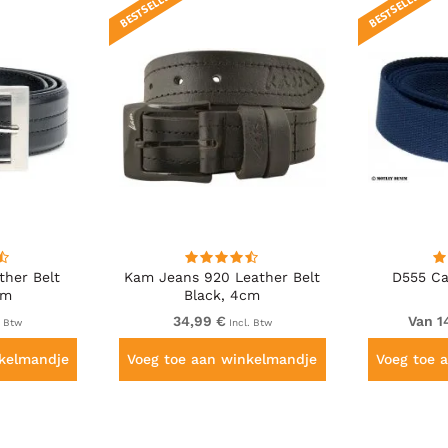
BESTSELLER!
BESTSELLER!
ther Belt
Kam Jeans 920 Leather Belt
D555 Ca
cm
Black, 4cm
34,99 €
Van 1
. Btw
Incl. Btw
nkelmandje
Voeg toe aan winkelmandje
Voeg toe 