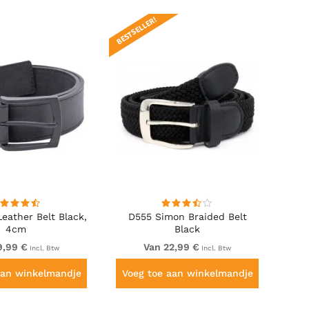
BESTSELLER!
eather Belt Black,
D555 Simon Braided Belt
4cm
Black
9,99 €
Van 22,99 €
Incl. Btw
Incl. Btw
aan winkelmandje
Voeg toe aan winkelmandje