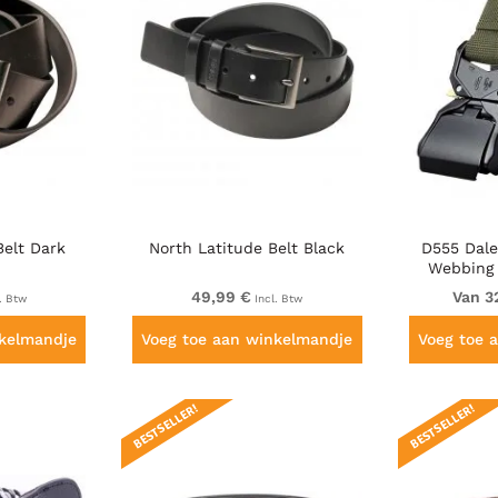
Belt Dark
North Latitude Belt Black
D555 Dale
Webbing 
Duty Quic
49,99 €
Van 3
. Btw
Incl. Btw
nkelmandje
Voeg toe aan winkelmandje
Voeg toe 
BESTSELLER!
BESTSELLER!