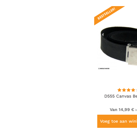
BESTSELLER!
D555 Canvas Be
Van 14,99 €
I
Voeg toe aan wi