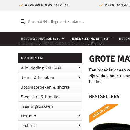
HERENKLEDING 2XL-14XL
MEER DAN 400
HERENKLEDING 2XL-14XL
HERENKLEDING MT-6XLT
HEREN
Startpagina
HERENKLEDING 2XL-14XL
Riemen
GROTE MA
PRODUCTEN
Alle kleding 2XL-14XL
Een broek krijgt een c
zijn verkrijgbaar in z
Jeans & broeken
bieden.
Joggingbroeken & shorts
BESTSELLERS!
Sweaters & hoodies
Trainingspakken
BESTSELLER!
Hemden
T-shirts