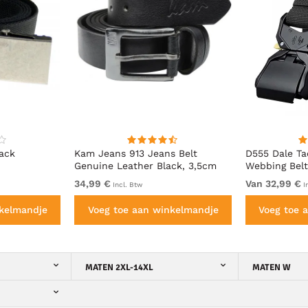
ack
Kam Jeans 913 Jeans Belt
D555 Dale Ta
Genuine Leather Black, 3,5cm
Webbing Belt
Quick Releas
34,99 €
Van 32,99 €
Incl. Btw
I
nkelmandje
Voeg toe aan winkelmandje
Voeg toe 
MATEN 2XL-14XL
MATEN W