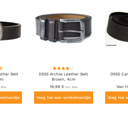
ther Belt
D555 Archie Leather Belt
D555 Can
cm
Brown, 4cm
19,99 €
Van 1
. Btw
Incl. Btw
nkelmandje
Voeg toe aan winkelmandje
Voeg toe 