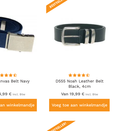
BESTSELLER!
nvas Belt Navy
D555 Noah Leather Belt
Black, 4cm
4,99 €
Van 19,99 €
Incl. Btw
Incl. Btw
aan winkelmandje
Voeg toe aan winkelmandje
BESTSELLER!