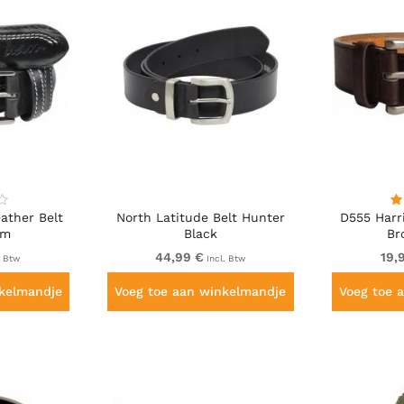
ather Belt
North Latitude Belt Hunter
D555 Harr
cm
Black
Br
44,99 €
19,
. Btw
Incl. Btw
nkelmandje
Voeg toe aan winkelmandje
Voeg toe 