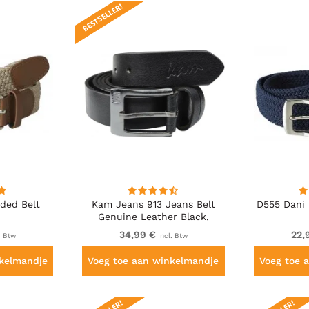
BESTSELLER!
ded Belt
Kam Jeans 913 Jeans Belt
D555 Dani 
Genuine Leather Black,
3,5cm
34,99 €
22,
. Btw
Incl. Btw
nkelmandje
Voeg toe aan winkelmandje
Voeg toe 