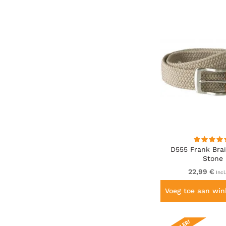
D555 Frank Brai
Stone
22,99 €
Incl
Voeg toe aan wi