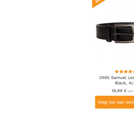
D555 Samuel Lea
Black, 4
19,99 €
Incl
Voeg toe aan wi