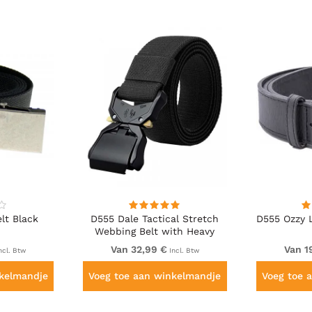
lt Black
D555 Dale Tactical Stretch
D555 Ozzy L
Webbing Belt with Heavy
Duty Quick Release Buckle
Van 32,99 €
Van 1
ncl. Btw
Incl. Btw
Black
nkelmandje
Voeg toe aan winkelmandje
Voeg toe 