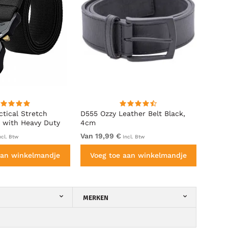
ctical Stretch
D555 Ozzy Leather Belt Black,
D555 
 with Heavy Duty
4cm
e Buckle Black
Van 19,99 €
22,99
ncl. Btw
Incl. Btw
aan winkelmandje
Voeg toe aan winkelmandje
Vo
MERKEN