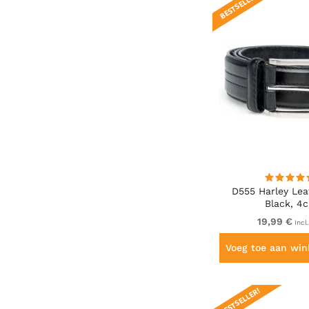
BESTSELLER!
D555 Harley Lea
Black, 4
19,99 €
Incl
Voeg toe aan wi
BESTSELLER!