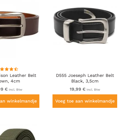
ison Leather Belt
D555 Joeseph Leather Belt
own, 4cm
Black, 3,5cm
99 €
19,99 €
Incl. Btw
Incl. Btw
aan winkelmandje
Voeg toe aan winkelmandje