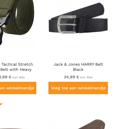
 Tactical Stretch
Jack & Jones HARRY Belt
Belt with Heavy
Black
k Release Buckle
2,99 €
24,99 €
Incl. Btw
Incl. Btw
Khaki
aan winkelmandje
Voeg toe aan winkelmandje