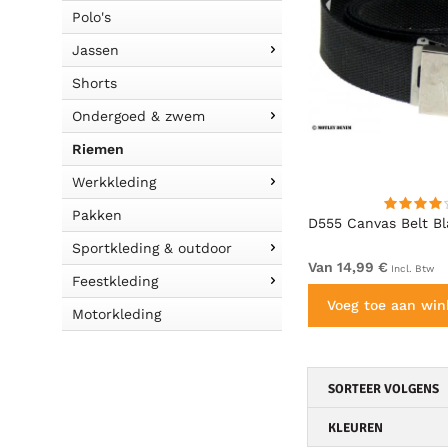
Polo's
Jassen
Shorts
Ondergoed & zwem
Riemen
Werkkleding
Pakken
lti-
D555 Dylan Tan Bonded Leather
D555 Canvas Belt Bl
Belt
Sportkleding & outdoor
19,99 €
Van 14,99 €
Incl. Btw
Incl. Btw
Feestkleding
dje
Voeg toe aan winkelmandje
Voeg toe aan wi
Motorkleding
SORTEER VOLGENS
KLEUREN