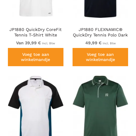
JP1880 QuickDry CoreFit
JP1880 FLEXNAMIC®
Tennis T-Shirt White
QuickDry Tennis Polo Dark
Navy
Van 39,99 €
49,99 €
Incl. Btw
Incl. Btw
Voeg toe aan
Voeg toe aan
winkelmandje
winkelmandje