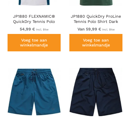
JP1880 FLEXNAMIC®
JP1880 QuickDry ProLine
QuickDry Tennis Polo
Tennis Polo Shirt Dark
Black-White-Blue
Green
54,99 €
Van 59,99 €
Incl. Btw
Incl. Btw
Voeg toe aan
Voeg toe aan
winkelmandje
winkelmandje