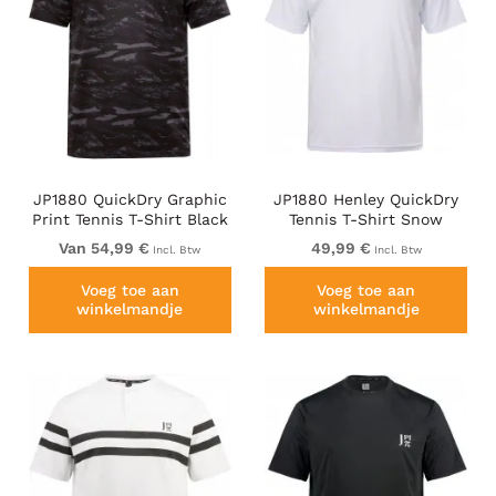
JP1880 QuickDry Graphic
JP1880 Henley QuickDry
Print Tennis T-Shirt Black
Tennis T-Shirt Snow
White
Van 54,99 €
49,99 €
Incl. Btw
Incl. Btw
Voeg toe aan
Voeg toe aan
winkelmandje
winkelmandje