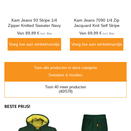
Kam Jeans 93 Stripe 1/4
Kam Jeans 7090 1/4 Zip
Zipper Knitted Sweater Navy
Jacquard Knit Self Stripe
Sweatshirt Navy
Van 89,99 €
Van 69,99 €
Incl. Btw
Incl. Btw
Voeg toe aan winkelmandje
Voeg toe aan winkelmandje
Toon alle producten in deze categorie
Sweaters & hoodies
Toon 40 meer producten
(40/578)
BESTE PRIJS!