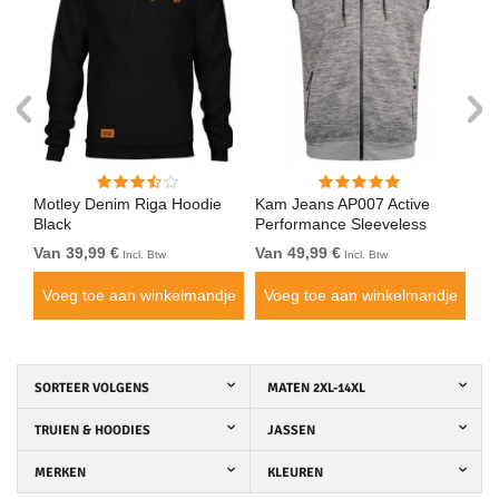
Motley Denim Riga Hoodie
Kam Jeans AP007 Active
Mo
Black
Performance Sleeveless
Ro
Hoody Grey
Van 39,99 €
Van 49,99 €
Va
Incl. Btw
Incl. Btw
je
Voeg toe aan winkelmandje
Voeg toe aan winkelmandje
V
SORTEER VOLGENS
MATEN 2XL-14XL
TRUIEN & HOODIES
JASSEN
MERKEN
KLEUREN