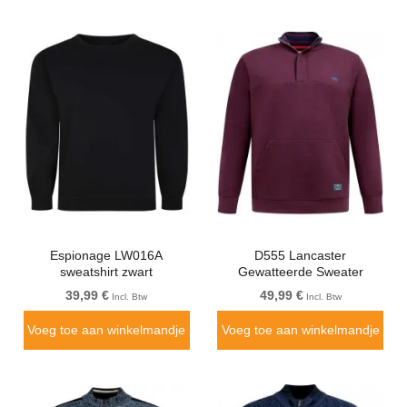
Espionage LW016A
D555 Lancaster
sweatshirt zwart
Gewatteerde Sweater
Bordeauxrood
39,99 €
49,99 €
Incl. Btw
Incl. Btw
Voeg toe aan winkelmandje
Voeg toe aan winkelmandje