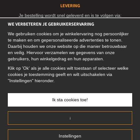
LEVERING
Je bestelling wordt snel geleverd en is te volgen via:
WE VERBETEREN JE GEBRUIKERSERVARING
We gebruiken cookies om je winkelervaring nog persoonlijker
SOCIAL MEDIA
te maken en om gepersonaliseerde advertenties te tonen.
Daarbij houden we onze website op die manier betrouwbaar
en veilig. Hiervoor verzamelen we gegevens van onze
gebruikers, hun winkelgedrag en hun apparaten.
ZAKELIJK ADRES
Klik op 'Ok' als je alle cookies wilt toestaan of selecteer welke
Motley Denim Europe OÜ
cookies je toestemming geeft en wilt uitschakelen via
Narva mnt 5, EE-10117 Tallinn
"Instellingen" hieronder.
Reg: 12356245
NB! Verstuur geen retoursrs naar dit adres!
Ik sta cookies toe!
↓
BELGIUM/NEDERLANDS (BE)
Instellingen