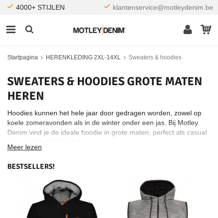
4000+ STIJLEN
klantenservice@motleydenim.be
Startpagina
HERENKLEDING 2XL-14XL
Sweaters & hoodies
SWEATERS & HOODIES GROTE MATEN
HEREN
Hoodies kunnen het hele jaar door gedragen worden, zowel op
koele zomeravonden als in de winter onder een jas. Bij Motley
Denim vind je de ideale hoodie in grote maten, perfect als casual
en veelzijdig kledingstuk.
Meer lezen
BESTSELLERS!