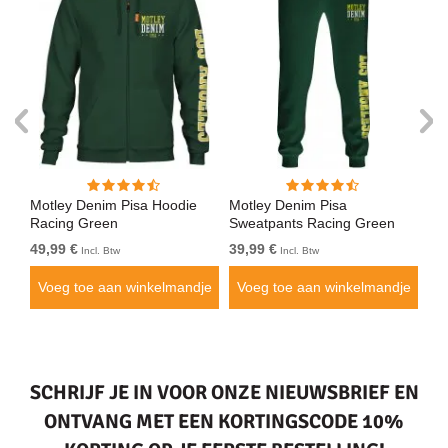
Motley Denim Pisa Hoodie
Motley Denim Pisa
Mo
Racing Green
Sweatpants Racing Green
Bl
49,99 €
39,99 €
49
Incl. Btw
Incl. Btw
je
Voeg toe aan winkelmandje
Voeg toe aan winkelmandje
V
SCHRIJF JE IN VOOR ONZE NIEUWSBRIEF EN
ONTVANG MET EEN KORTINGSCODE 10%