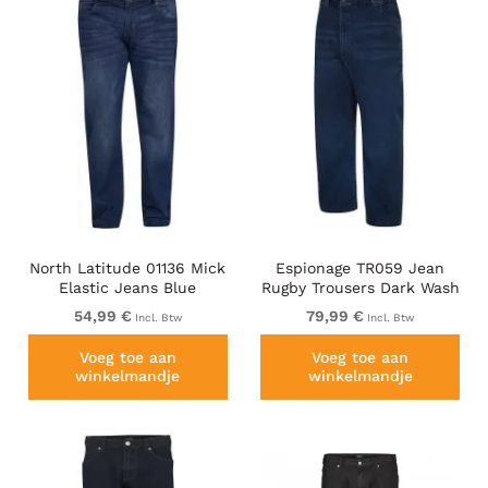
North Latitude 01136 Mick
Espionage TR059 Jean
Elastic Jeans Blue
Rugby Trousers Dark Wash
54,99 €
79,99 €
Incl. Btw
Incl. Btw
Voeg toe aan
Voeg toe aan
winkelmandje
winkelmandje