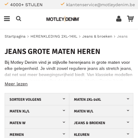
4000+ STIJLEN
klantenservice@motleydenim.be
Startpagina
HERENKLEDING 2XL-14XL
Jeans & broeken
Jeans
JEANS GROTE MATEN HEREN
Bij Motley Denim vind je stijlvolle herenjeans in grote maten voor
elke gelegenheid. Je vindt zowel reguliere jeans als stretch jeans,
dat net wat meer bewegingsvrijheid biedt. Van klassieke modellen
tot moderne jeans en alles daartussenin, Motley Denim biedt
Meer lezen
grote maten jeans die ervoor zorgen dat je er op je best uitziet en
je ook zo voelt tijdens het dragen.
SORTEER VOLGENS
MATEN 2XL-14XL
MATEN XL/L
MATEN W/L
MATEN W
JEANS & BROEKEN
MERKEN
KLEUREN