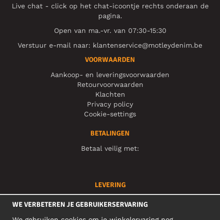
Live chat - click op het chat-icoontje rechts onderaan de
pagina.
Open van ma.-vr. van 07:30-15:30
Verstuur e-mail naar:
klantenservice@motleydenim.be
VOORWAARDEN
Aankoop- en leveringsvoorwaarden
Retourvoorwaarden
Klachten
Privacy policy
Cookie-settings
BETALINGEN
Betaal veilig met:
LEVERING
Je bestelling wordt snel geleverd en is te volgen via:
WE VERBETEREN JE GEBRUIKERSERVARING
We gebruiken cookies om je winkelervaring nog