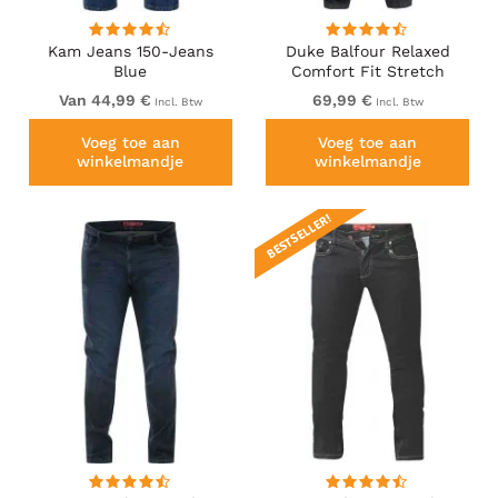
Kam Jeans 150-Jeans
Duke Balfour Relaxed
Blue
Comfort Fit Stretch
Jeans With Elasticated
Van 44,99 €
69,99 €
Incl. Btw
Incl. Btw
Waist Black
Voeg toe aan
Voeg toe aan
winkelmandje
winkelmandje
BESTSELLER!