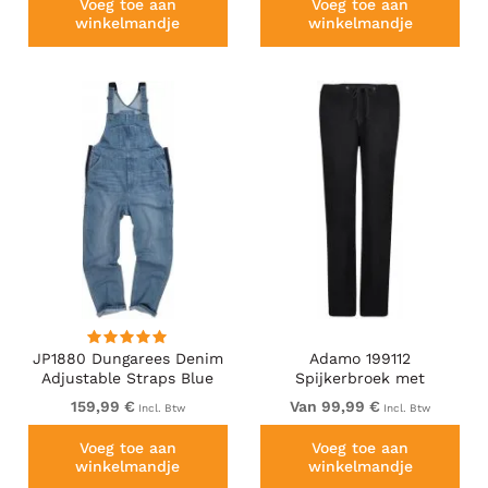
Voeg toe aan
Voeg toe aan
winkelmandje
winkelmandje
JP1880 Dungarees Denim
Adamo 199112
Adjustable Straps Blue
Spijkerbroek met
elastische taille Zwart
159,99 €
Van 99,99 €
Incl. Btw
Incl. Btw
Voeg toe aan
Voeg toe aan
winkelmandje
winkelmandje