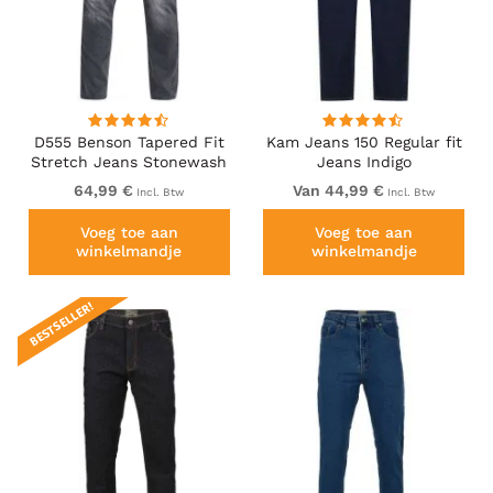
D555 Benson Tapered Fit
Kam Jeans 150 Regular fit
Stretch Jeans Stonewash
Jeans Indigo
64,99 €
Van 44,99 €
Incl. Btw
Incl. Btw
Voeg toe aan
Voeg toe aan
winkelmandje
winkelmandje
BESTSELLER!