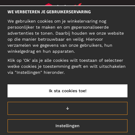
WE VERBETEREN JE GEBRUIKERSERVARING
We gebruiken cookies om je winkelervaring nog
SOCIAL MEDIA
persoonlijker te maken en om gepersonaliseerde
advertenties te tonen. Daarbij houden we onze website
op die manier betrouwbaar en veilig. Hiervoor
verzamelen we gegevens van onze gebruikers, hun
ZAKELIJK ADRES
winkelgedrag en hun apparaten.
Motley Denim Europe OÜ
Klik op 'Ok' als je alle cookies wilt toestaan of selecteer
Narva mnt 5, EE-10117 Tallinn
welke cookies je toestemming geeft en wilt uitschakelen
Reg: 12356245
via "Instellingen" hieronder.
NB! Verstuur geen retoursrs naar dit adres!
Ik sta cookies toe!
BELGIUM/NEDERLANDS (BE)
↓
Instellingen