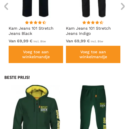
Kam Jeans 101 Stretch
Kam Jeans 101 Stretch
Ka
Jeans Black
Jeans Indigo
Je
Van 69,99 €
Van 69,99 €
Va
Incl. Btw
Incl. Btw
Voeg toe aan
Voeg toe aan
winkelmandje
winkelmandje
BESTE PRIJS!