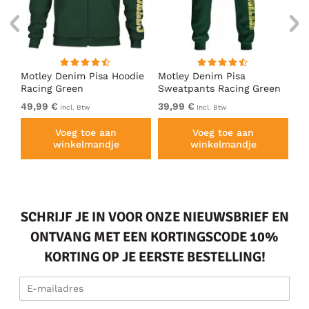
irt
Motley Denim Pisa Hoodie
Motley Denim Pisa
Mo
Racing Green
Sweatpants Racing Green
Ho
49,99 €
39,99 €
49
Incl. Btw
Incl. Btw
Voeg toe aan
Voeg toe aan
winkelmandje
winkelmandje
SCHRIJF JE IN VOOR ONZE NIEUWSBRIEF EN
ONTVANG MET EEN KORTINGSCODE 10%
KORTING OP JE EERSTE BESTELLING!