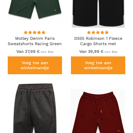
Motley Denim Paris
D555 Robinson 1 Fleece
Sweatshorts Racing Green
Cargo Shorts met
Elastische Taille Zwart
Van 27,99 €
Van 39,99 €
Incl. Btw
Incl. Btw
Voeg toe aan
Voeg toe aan
winkelmandje
winkelmandje