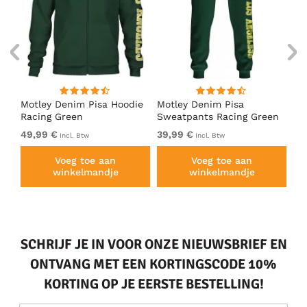
irt
Motley Denim Pisa Hoodie
Motley Denim Pisa
Mo
Racing Green
Sweatpants Racing Green
Ho
49,99 €
39,99 €
49
Incl. Btw
Incl. Btw
Voeg toe aan
Voeg toe aan
winkelmandje
winkelmandje
SCHRIJF JE IN VOOR ONZE NIEUWSBRIEF EN
ONTVANG MET EEN KORTINGSCODE 10%
KORTING OP JE EERSTE BESTELLING!