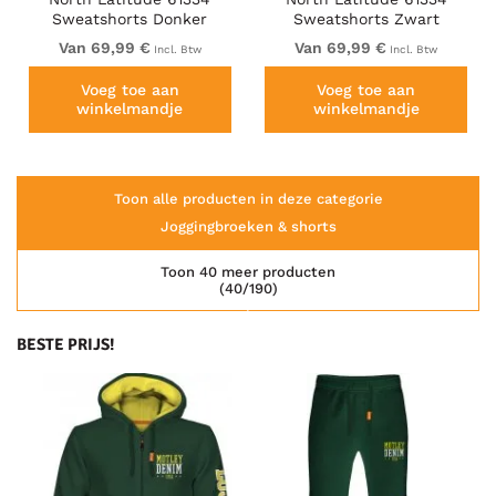
Sweatshorts Donker
Sweatshorts Zwart
Stofgroen
Van 69,99 €
Van 69,99 €
Incl. Btw
Incl. Btw
Voeg toe aan
Voeg toe aan
winkelmandje
winkelmandje
Toon alle producten in deze categorie
Joggingbroeken & shorts
Toon 40 meer producten
(40/190)
BESTE PRIJS!