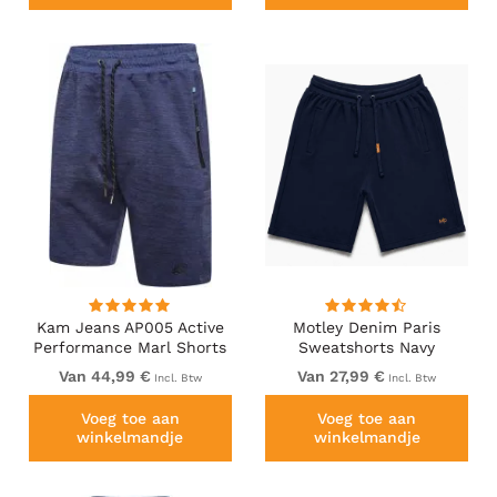
Kam Jeans AP005 Active
Motley Denim Paris
Performance Marl Shorts
Sweatshorts Navy
Indigo
Van 44,99 €
Van 27,99 €
Incl. Btw
Incl. Btw
Voeg toe aan
Voeg toe aan
winkelmandje
winkelmandje