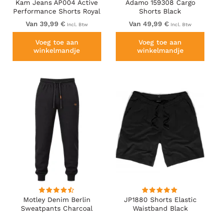
Kam Jeans AP004 Active
Adamo 159308 Cargo
Performance Shorts Royal
Shorts Black
Blue
Van 39,99 €
Van 49,99 €
Incl. Btw
Incl. Btw
Voeg toe aan
Voeg toe aan
winkelmandje
winkelmandje
Motley Denim Berlin
JP1880 Shorts Elastic
Sweatpants Charcoal
Waistband Black