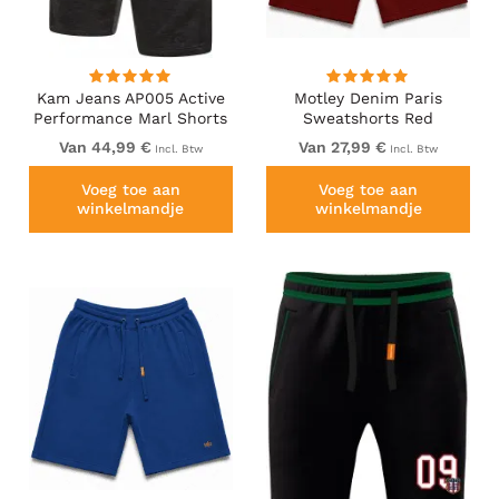
Kam Jeans AP005 Active
Motley Denim Paris
Performance Marl Shorts
Sweatshorts Red
Charcoal
Van 44,99 €
Van 27,99 €
Incl. Btw
Incl. Btw
Voeg toe aan
Voeg toe aan
winkelmandje
winkelmandje