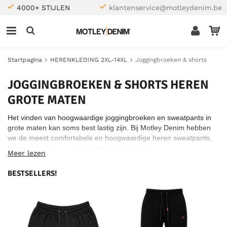
4000+ STIJLEN
klantenservice@motleydenim.be
Startpagina
HERENKLEDING 2XL-14XL
Joggingbroeken & shorts
JOGGINGBROEKEN & SHORTS HEREN
GROTE MATEN
Het vinden van hoogwaardige joggingbroeken en sweatpants in
grote maten kan soms best lastig zijn. Bij Motley Denim hebben
we de meest comfortabele en hoogwaardige heren sweatpants,
joggingbroeken en sweatshorts in grote maten voor je
Meer lezen
samengesteld. De kwaliteit van onze producten garandeert een
lange levensduur voor je kleding, zowel voor thuis als tijdens het
BESTSELLERS!
sporten en de stof en kleuren blijven lang mooi. Reden genoeg
dus om je nieuwe joggingbroek bij Motley Denim aan te schaffen.