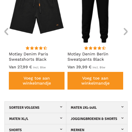
Motley Denim Paris
Motley Denim Berlin
Mo
Sweatshorts Black
Sweatpants Black
Sw
Van 27,99 €
Van 39,99 €
Va
Incl. Btw
Incl. Btw
Voeg toe aan
Voeg toe aan
winkelmandje
winkelmandje
SORTEER VOLGENS
MATEN 2XL-14XL
MATEN XL/L
JOGGINGBROEKEN & SHORTS
SHORTS
MERKEN