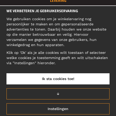
LEVERING
Je bestelling wordt snel geleverd en is te volgen via:
WE VERBETEREN JE GEBRUIKERSERVARING
We gebruiken cookies om je winkelervaring nog
persoonlijker te maken en om gepersonaliseerde
SOCIAL MEDIA
advertenties te tonen. Daarbij houden we onze website
op die manier betrouwbaar en veilig. Hiervoor
verzamelen we gegevens van onze gebruikers, hun
winkelgedrag en hun apparaten.
ZAKELIJK ADRES
Klik op 'Ok' als je alle cookies wilt toestaan of selecteer
Motley Denim Europe OÜ
welke cookies je toestemming geeft en wilt uitschakelen
Narva mnt 5, EE-10117 Tallinn
via "Instellingen" hieronder.
Reg: 12356245
NB! Verstuur geen retoursrs naar dit adres!
Ik sta cookies toe!
↓
BELGIUM/NEDERLANDS (BE)
Instellingen