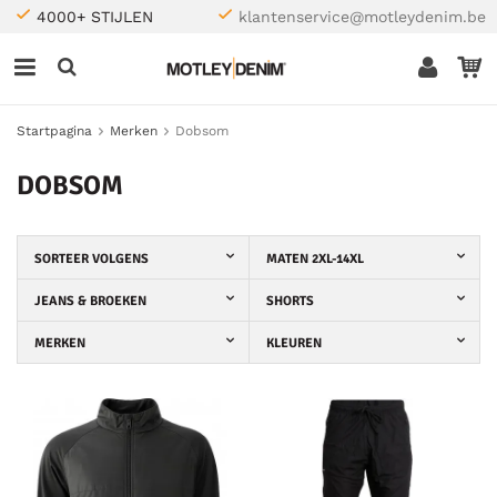
4000+ STIJLEN
klantenservice@motleydenim.be
Startpagina
Merken
Dobsom
DOBSOM
SORTEER VOLGENS
MATEN 2XL-14XL
JEANS & BROEKEN
SHORTS
MERKEN
KLEUREN