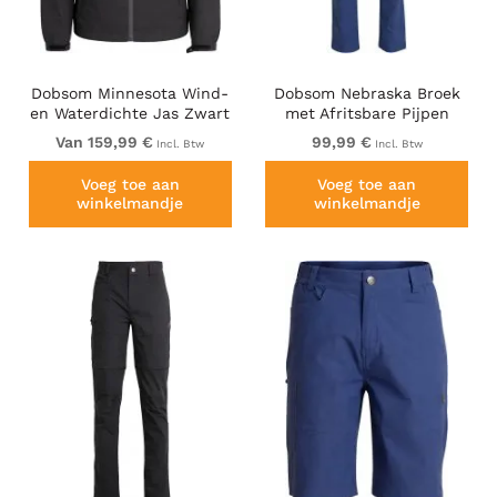
Dobsom Minnesota Wind-
Dobsom Nebraska Broek
en Waterdichte Jas Zwart
met Afritsbare Pijpen
Blauw
Van 159,99 €
99,99 €
Incl. Btw
Incl. Btw
Voeg toe aan
Voeg toe aan
winkelmandje
winkelmandje