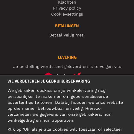
Klachten
Privacy policy
Cookie-settings
BETALINGEN
Betaal veilig met:
LEVERING
Je bestelling wordt snel geleverd en is te volgen via:
WE VERBETEREN JE GEBRUIKERSERVARING
We gebruiken cookies om je winkelervaring nog
SOCIAL MEDIA
persoonlijker te maken en om gepersonaliseerde
advertenties te tonen. Daarbij houden we onze website
op die manier betrouwbaar en veilig. Hiervoor
verzamelen we gegevens van onze gebruikers, hun
ZAKELIJK ADRES
winkelgedrag en hun apparaten.
Motley Denim Europe OÜ
Klik op 'Ok' als je alle cookies wilt toestaan of selecteer
Narva mnt 5, EE-10117 Tallinn