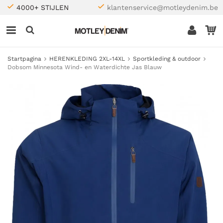
4000+ STIJLEN
klantenservice@motleydenim.be
Startpagina
HERENKLEDING 2XL-14XL
Sportkleding & outdoor
Dobsom Minnesota Wind- en Waterdichte Jas Blauw