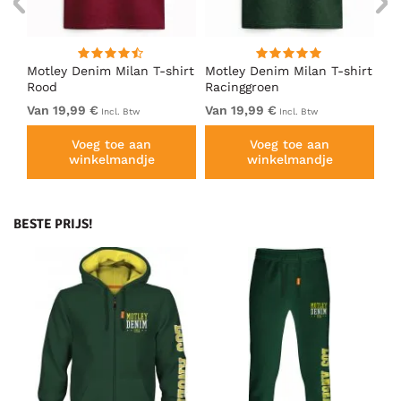
irt
Motley Denim Milan T-shirt
Motley Denim Milan T-shirt
Mo
Rood
Racinggroen
Li
Van 19,99 €
Van 19,99 €
Va
Incl. Btw
Incl. Btw
Voeg toe aan
Voeg toe aan
winkelmandje
winkelmandje
BESTE PRIJS!