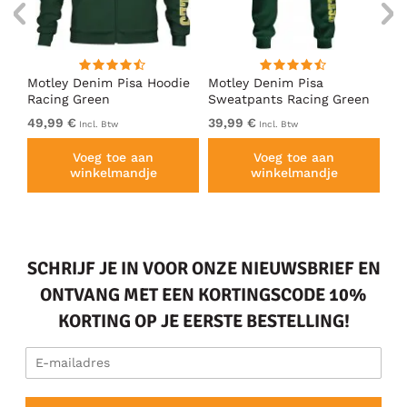
irt
Motley Denim Pisa Hoodie
Motley Denim Pisa
Mo
Racing Green
Sweatpants Racing Green
Ho
49,99 €
39,99 €
49
Incl. Btw
Incl. Btw
Voeg toe aan
Voeg toe aan
winkelmandje
winkelmandje
SCHRIJF JE IN VOOR ONZE NIEUWSBRIEF EN
ONTVANG MET EEN KORTINGSCODE 10%
KORTING OP JE EERSTE BESTELLING!