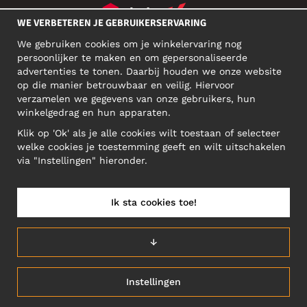
WE VERBETEREN JE GEBRUIKERSERVARING
We gebruiken cookies om je winkelervaring nog
SOCIAL MEDIA
persoonlijker te maken en om gepersonaliseerde
advertenties te tonen. Daarbij houden we onze website
op die manier betrouwbaar en veilig. Hiervoor
verzamelen we gegevens van onze gebruikers, hun
ZAKELIJK ADRES
winkelgedrag en hun apparaten.
Motley Denim Europe OÜ
Klik op 'Ok' als je alle cookies wilt toestaan of selecteer
Narva mnt 5, EE-10117 Tallinn
welke cookies je toestemming geeft en wilt uitschakelen
Reg: 12356245
via "Instellingen" hieronder.
NB! Verstuur geen retoursrs naar dit adres!
Ik sta cookies toe!
BELGIUM/NEDERLANDS (BE)
↓
Instellingen