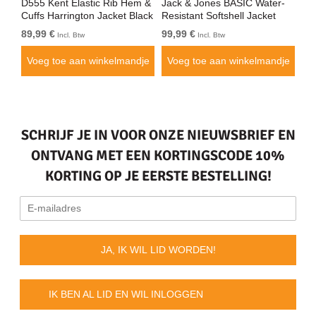
D555 Kent Elastic Rib Hem &
Jack & Jones BASIC Water-
Ad
ack
Cuffs Harrington Jacket Black
Resistant Softshell Jacket
Sof
Black
89,99 €
99,99 €
Va
Incl. Btw
Incl. Btw
je
Voeg toe aan winkelmandje
Voeg toe aan winkelmandje
V
SCHRIJF JE IN VOOR ONZE NIEUWSBRIEF EN
ONTVANG MET EEN KORTINGSCODE 10%
KORTING OP JE EERSTE BESTELLING!
JA, IK WIL LID WORDEN!
IK BEN AL LID EN WIL INLOGGEN