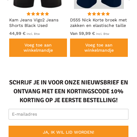
Kam Jeans Vigo2 Jeans
D555 Nick Korte broek met
Ka
Shorts Black Used
zakken en elastische taille
Sh
Donkerblauw
44,99 €
Van 59,99 €
49
Incl. Btw
Incl. Btw
Voeg toe aan
Voeg toe aan
winkelmandje
winkelmandje
SCHRIJF JE IN VOOR ONZE NIEUWSBRIEF EN
ONTVANG MET EEN KORTINGSCODE 10%
KORTING OP JE EERSTE BESTELLING!
JA, IK WIL LID WORDEN!