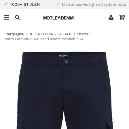
4000+ STIJLEN
klantenservice@motleydenim.be
Startpagina
HERENKLEDING 2XL-14XL
Shorts
North Latitude 51136 capri shorts marineblauw