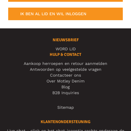
IK BEN AL LID EN WIL INLOGGEN
NIEUWSBRIEF
WORD LID
HULP & CONTACT
Aankoop herroepen en retour aanmelden
Antwoorden op veelgestelde vragen
Contacteer ons
Over Motley Denim
Blog
B2B Inquiries
Sitemap
KLANTENONDERSTEUNING
Live chat - click op het chat-icoontje rechts onderaan de