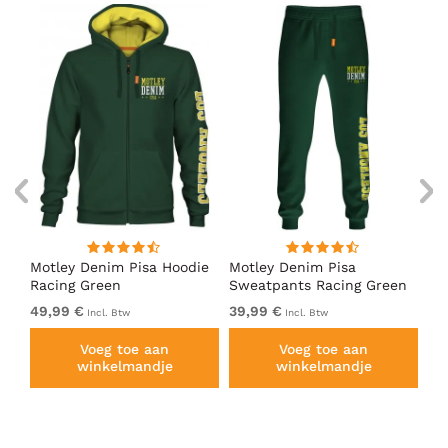
irt
Motley Denim Pisa Hoodie
Motley Denim Pisa
Mo
Racing Green
Sweatpants Racing Green
Ho
49,99 €
39,99 €
49
Incl. Btw
Incl. Btw
Voeg toe aan
Voeg toe aan
winkelmandje
winkelmandje