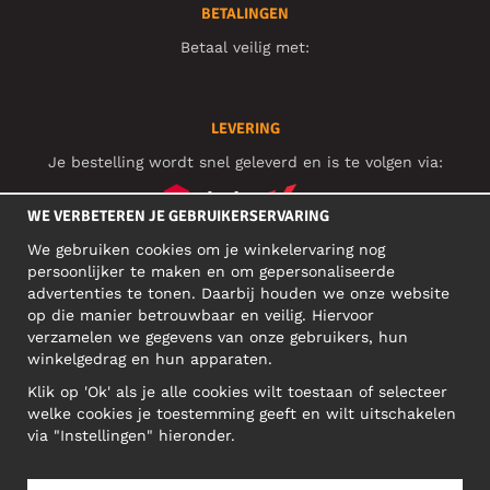
BETALINGEN
Betaal veilig met:
LEVERING
Je bestelling wordt snel geleverd en is te volgen via:
WE VERBETEREN JE GEBRUIKERSERVARING
We gebruiken cookies om je winkelervaring nog
SOCIAL MEDIA
persoonlijker te maken en om gepersonaliseerde
advertenties te tonen. Daarbij houden we onze website
op die manier betrouwbaar en veilig. Hiervoor
verzamelen we gegevens van onze gebruikers, hun
ZAKELIJK ADRES
winkelgedrag en hun apparaten.
Motley Denim Europe OÜ
Klik op 'Ok' als je alle cookies wilt toestaan of selecteer
Narva mnt 5, EE-10117 Tallinn
welke cookies je toestemming geeft en wilt uitschakelen
Reg: 12356245
via "Instellingen" hieronder.
NB! Verstuur geen retoursrs naar dit adres!