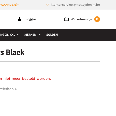
ORWAARDEN)*
klantenservice@motleydenim.be
0
Inloggen
Winkelmandje
NG XS-XXL
MERKEN
SOLDEN
s Black
an niet meer besteld worden.
webshop »