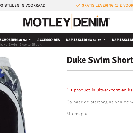
0 STIJLEN IN VOORRAAD
GRATIS LEVERING (ZIE VO
SCHOENEN 40-52
ACCESSOIRES
DAMESKLEDING 40-66
DAMESKLEDI
Duke Swim Shorts Black
Duke Swim Short
Dit product is uitverkocht en k
Ga naar de startpagina van de 
Sitemap »