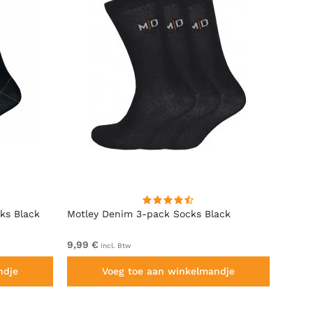
ks Black
Motley Denim 3-pack Socks Black
Motle
Black
9,99 €
Van 2
Incl. Btw
ndje
Voeg toe aan winkelmandje