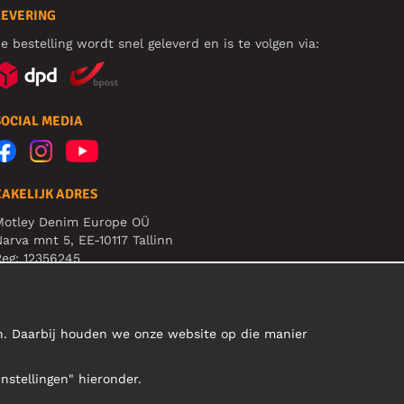
LEVERING
e bestelling wordt snel geleverd en is te volgen via:
SOCIAL MEDIA
ZAKELIJK ADRES
Motley Denim Europe OÜ
arva mnt 5, EE-10117 Tallinn
eg: 12356245
B! Verstuur geen retoursrs naar dit adres!
en. Daarbij houden we onze website op die manier
Instellingen" hieronder.