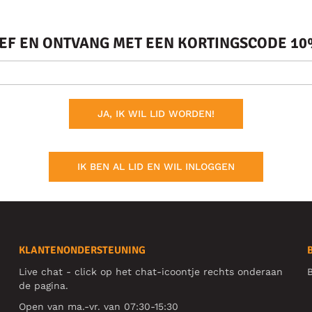
IEF EN ONTVANG MET EEN KORTINGSCODE 10%
JA, IK WIL LID WORDEN!
IK BEN AL LID EN WIL INLOGGEN
KLANTENONDERSTEUNING
Live chat - click op het chat-icoontje rechts onderaan
B
de pagina.
Open van ma.-vr. van 07:30-15:30