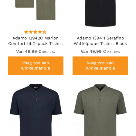
Adamo 129420 Marlon
Adamo 139411 Serafino
Comfort fit 2-pack T-shirt
Waffelpique T-shirt Black
Olive Green
Van 49,99 €
Van 49,99 €
Incl. Btw
Incl. Btw
Voeg toe aan
Voeg toe aan
winkelmandje
winkelmandje