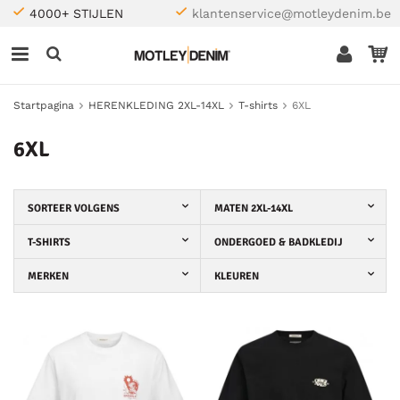
4000+ STIJLEN
klantenservice@motleydenim.be
Startpagina
HERENKLEDING 2XL-14XL
T-shirts
6XL
6XL
SORTEER VOLGENS
MATEN 2XL-14XL
T-SHIRTS
ONDERGOED & BADKLEDIJ
MERKEN
KLEUREN