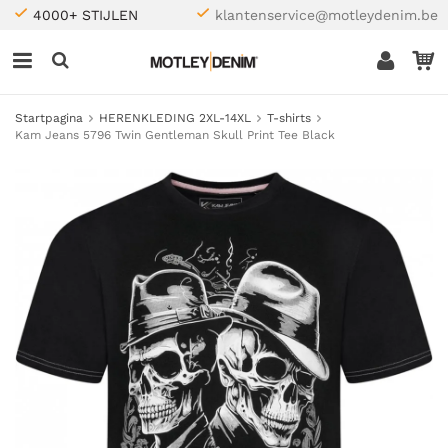
4000+ STIJLEN
klantenservice@motleydenim.be
Startpagina
HERENKLEDING 2XL-14XL
T-shirts
Kam Jeans 5796 Twin Gentleman Skull Print Tee Black