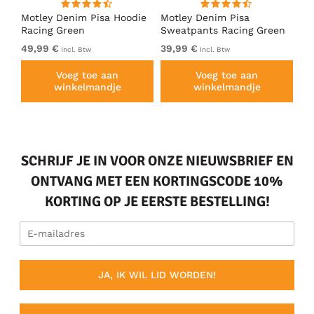
irt
Motley Denim Pisa Hoodie
Motley Denim Pisa
Mo
Racing Green
Sweatpants Racing Green
Ho
49,99 €
39,99 €
49
Incl. Btw
Incl. Btw
Voeg toe aan
Voeg toe aan
winkelmandje
winkelmandje
SCHRIJF JE IN VOOR ONZE NIEUWSBRIEF EN
ONTVANG MET EEN KORTINGSCODE 10%
KORTING OP JE EERSTE BESTELLING!
JA, IK WIL LID WORDEN!