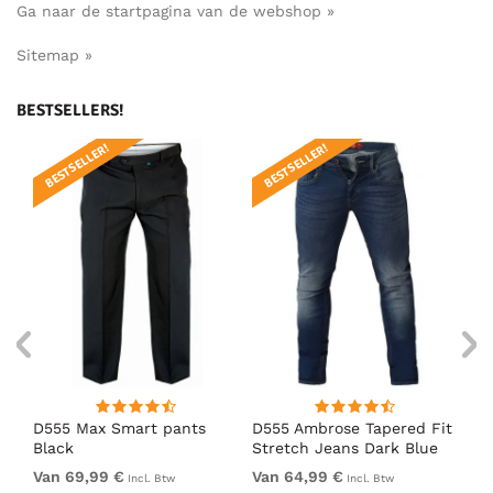
Ga naar de startpagina van de webshop »
Sitemap »
BESTSELLERS!
BESTSELLER!
BESTSELLER!
B
D555 Max Smart pants
D555 Ambrose Tapered Fit
D5
Black
Stretch Jeans Dark Blue
Bl
Van 69,99 €
Van 64,99 €
69
Incl. Btw
Incl. Btw