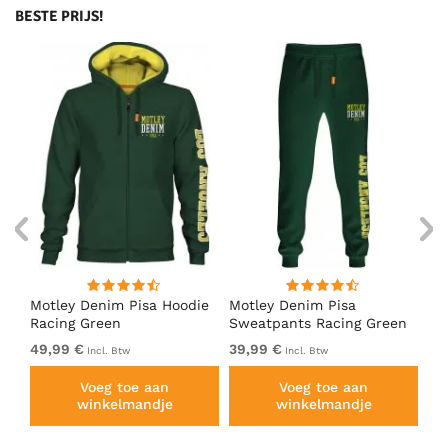
BESTE PRIJS!
irt
Motley Denim Pisa Hoodie
Motley Denim Pisa
Mo
Racing Green
Sweatpants Racing Green
Ho
49,99 €
39,99 €
49
Incl. Btw
Incl. Btw
Voeg toe aan
Voeg toe aan
winkelmandje
winkelmandje