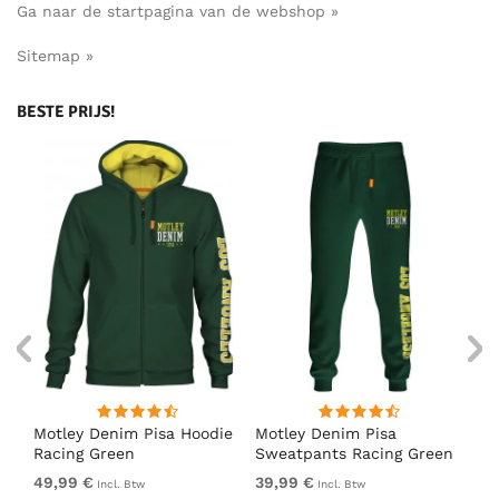
Ga naar de startpagina van de webshop »
Sitemap »
BESTE PRIJS!
irt
Motley Denim Pisa Hoodie
Motley Denim Pisa
Mo
Racing Green
Sweatpants Racing Green
Ho
49,99 €
39,99 €
49
Incl. Btw
Incl. Btw