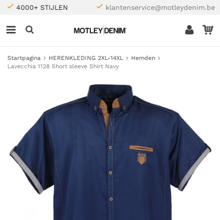
4000+ STIJLEN
klantenservice@motleydenim.be
Startpagina
HERENKLEDING 2XL-14XL
Hemden
Lavecchia 1128 Short sleeve Shirt Navy