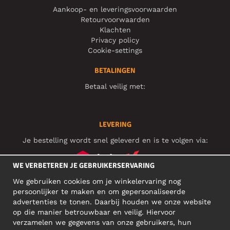
Aankoop- en leveringsvoorwaarden
Retourvoorwaarden
Klachten
Privacy policy
Cookie-settings
BETALINGEN
Betaal veilig met:
LEVERING
Je bestelling wordt snel geleverd en is te volgen via:
WE VERBETEREN JE GEBRUIKERSERVARING
We gebruiken cookies om je winkelervaring nog
SOCIAL MEDIA
persoonlijker te maken en om gepersonaliseerde
advertenties te tonen. Daarbij houden we onze website
op die manier betrouwbaar en veilig. Hiervoor
verzamelen we gegevens van onze gebruikers, hun
ZAKELIJK ADRES