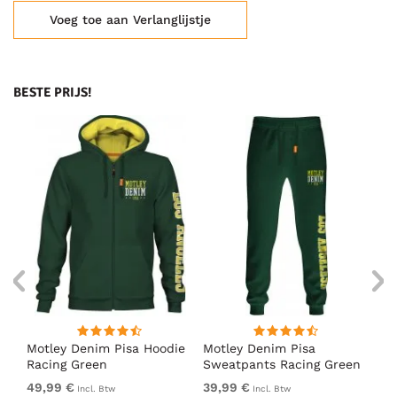
Voeg toe aan Verlanglijstje
BESTE PRIJS!
irt
Motley Denim Pisa Hoodie
Motley Denim Pisa
Mo
Racing Green
Sweatpants Racing Green
Ho
49,99 €
39,99 €
49
Incl. Btw
Incl. Btw