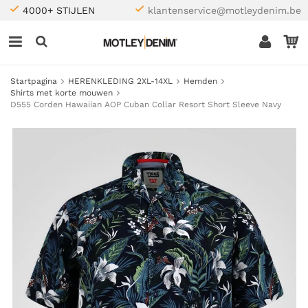
4000+ STIJLEN
klantenservice@motleydenim.be
Startpagina
HERENKLEDING 2XL-14XL
Hemden
Shirts met korte mouwen
D555 Corden Hawaiian AOP Cuban Collar Resort Short Sleeve Navy