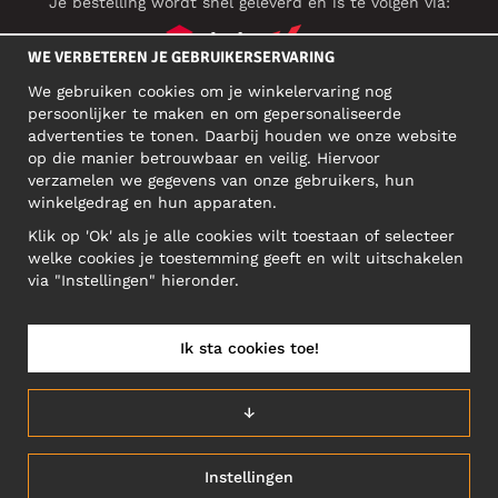
Je bestelling wordt snel geleverd en is te volgen via:
WE VERBETEREN JE GEBRUIKERSERVARING
We gebruiken cookies om je winkelervaring nog
SOCIAL MEDIA
persoonlijker te maken en om gepersonaliseerde
advertenties te tonen. Daarbij houden we onze website
op die manier betrouwbaar en veilig. Hiervoor
verzamelen we gegevens van onze gebruikers, hun
ZAKELIJK ADRES
winkelgedrag en hun apparaten.
Motley Denim Europe OÜ
Klik op 'Ok' als je alle cookies wilt toestaan of selecteer
Narva mnt 5, EE-10117 Tallinn
welke cookies je toestemming geeft en wilt uitschakelen
Reg: 12356245
via "Instellingen" hieronder.
NB! Verstuur geen retoursrs naar dit adres!
Ik sta cookies toe!
BELGIUM/NEDERLANDS (BE)
↓
Instellingen