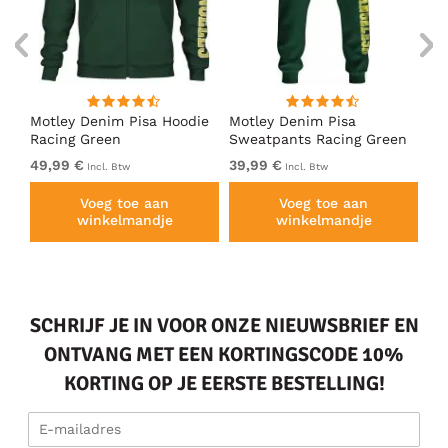
irt
Motley Denim Pisa Hoodie
Motley Denim Pisa
Mo
Racing Green
Sweatpants Racing Green
Ho
49,99 €
39,99 €
49
Incl. Btw
Incl. Btw
Voeg toe aan
Voeg toe aan
winkelmandje
winkelmandje
SCHRIJF JE IN VOOR ONZE NIEUWSBRIEF EN
ONTVANG MET EEN KORTINGSCODE 10%
KORTING OP JE EERSTE BESTELLING!