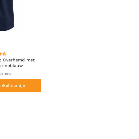
eb Overhemd met
arineblauw
cl. Btw
inkelmandje