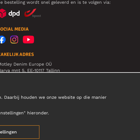
e bestelling wordt snel geleverd en is te volgen via:
SOCIAL MEDIA
ZAKELIJK ADRES
Motley Denim Europe OÜ
arva mnt 5, EE-10117 Tallinn
eg: 12356245
B! Verstuur geen retoursrs naar dit adres!
en. Daarbij houden we onze website op die manier
Instellingen" hieronder.
tellingen