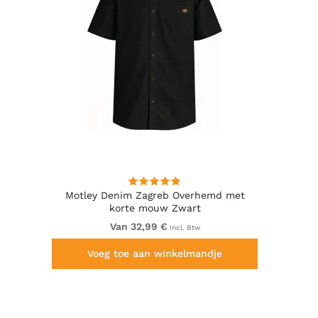
Motley Denim Zagreb Overhemd met
korte mouw Zwart
Van 32,99 €
Incl. Btw
Voeg toe aan winkelmandje