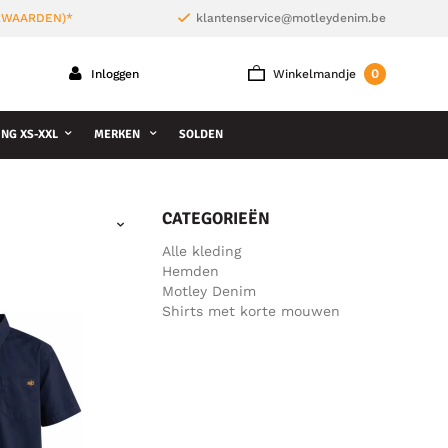
ORWAARDEN)*
klantenservice@motleydenim.be
0
Inloggen
Winkelmandje
NG XS-XXL
MERKEN
SOLDEN
CATEGORIEËN
Alle kleding
Hemden
Motley Denim
Shirts met korte mouwen