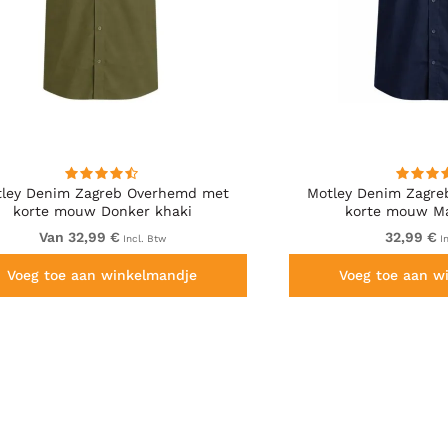
ley Denim Zagreb Overhemd met
Motley Denim Zagr
korte mouw Donker khaki
korte mouw M
Van 32,99 €
32,99 €
Incl. Btw
In
Voeg toe aan winkelmandje
Voeg toe aan w