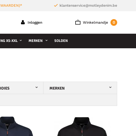
ORWAARDEN)*
klantenservice@motleydenim.be
0
Inloggen
Winkelmandje
NG XS-XXL
MERKEN
SOLDEN
ODIES
MERKEN