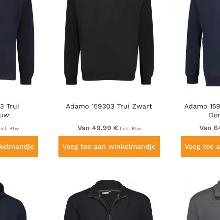
3 Trui
Adamo 159303 Trui Zwart
Adamo 159
auw
Do
Van 49,99 €
Van 6
ncl. Btw
Incl. Btw
nkelmandje
Voeg toe aan winkelmandje
Voeg toe 