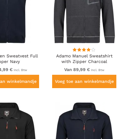
en Sweatvest Full
Adamo Manuel Sweatshirt
pper Navy
with Zipper Charcoal
4,99 €
Van 89,99 €
Incl. Btw
Incl. Btw
aan winkelmandje
Voeg toe aan winkelmandje