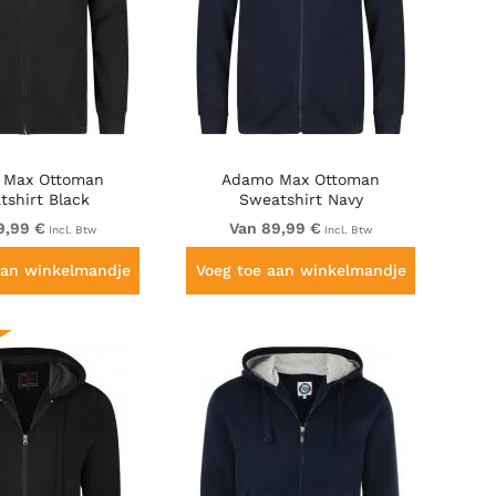
 Max Ottoman
Adamo Max Ottoman
tshirt Black
Sweatshirt Navy
9,99 €
Van 89,99 €
Incl. Btw
Incl. Btw
aan winkelmandje
Voeg toe aan winkelmandje