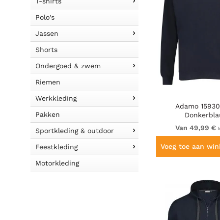
T-shirts
Polo's
Jassen
Shorts
Ondergoed & zwem
Riemen
Werkkleding
Adamo 15930
Pakken
Donkerbl
Van 49,99 €
I
Sportkleding & outdoor
Voeg toe aan wi
Feestkleding
Motorkleding