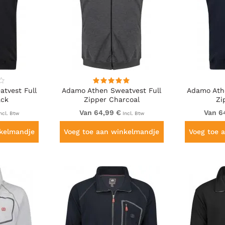
tvest Full
Adamo Athen Sweatvest Full
Adamo Ath
ack
Zipper Charcoal
Zi
Van 64,99 €
Van 6
ncl. Btw
Incl. Btw
nkelmandje
Voeg toe aan winkelmandje
Voeg toe 