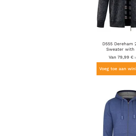
D555 Dereham 2
Sweater with
Charcoal M
Van 79,99 €
I
Voeg toe aan wi