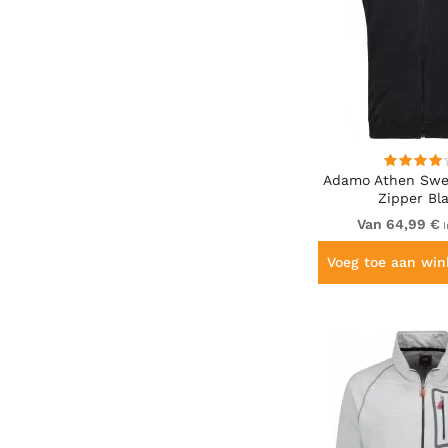
Adamo Athen Swea
Zipper Bl
Van 64,99 €
I
Voeg toe aan wi