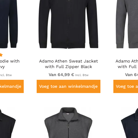
odie with
Adamo Athen Sweat Jacket
Adamo Ath
vy
with Full Zipper Black
with Full
Van 64,99 €
Van 6
ncl. Btw
Incl. Btw
nkelmandje
Voeg toe aan winkelmandje
Voeg toe 