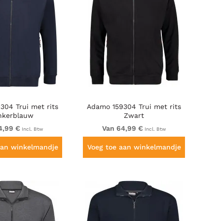
304 Trui met rits
Adamo 159304 Trui met rits
nkerblauw
Zwart
4,99 €
Van 64,99 €
Incl. Btw
Incl. Btw
aan winkelmandje
Voeg toe aan winkelmandje