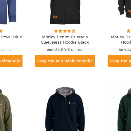
 Royal Blue
Motley Denim Brussels
Motley D
Sleeveless Hoodie Black
Hood
Van 32,99 €
Van 4
ncl. Btw
Incl. Btw
nkelmandje
Voeg toe aan winkelmandje
Voeg toe 