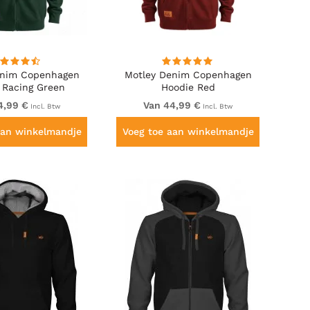
enim Copenhagen
Motley Denim Copenhagen
 Racing Green
Hoodie Red
4,99 €
Van 44,99 €
Incl. Btw
Incl. Btw
aan winkelmandje
Voeg toe aan winkelmandje