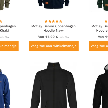
openhagen
Motley Denim Copenhagen
Motley D
Khaki
Hoodie Navy
Hoodie
Van 44,99 €
Van 4
ncl. Btw
Incl. Btw
nkelmandje
Voeg toe aan winkelmandje
Voeg toe 