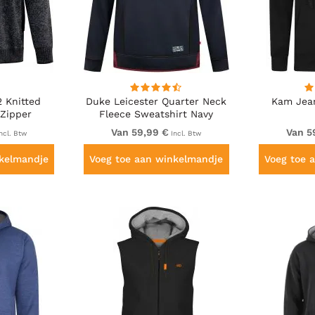
 Knitted
Duke Leicester Quarter Neck
Kam Jean
 Zipper
Fleece Sweatshirt Navy
arl
Van 59,99 €
Van 5
ncl. Btw
Incl. Btw
nkelmandje
Voeg toe aan winkelmandje
Voeg toe 