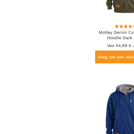
Motley Denim C
Hoodie Dark 
Van 54,99 €
I
Voeg toe aan wi