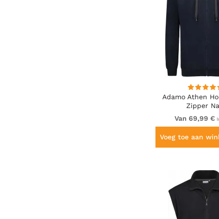
Adamo Athen Ho
Zipper Na
Van 69,99 €
I
Voeg toe aan wi