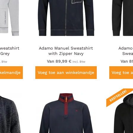
weatshirt
Adamo Manuel Sweatshirt
Adamo
 Grey
with Zipper Navy
Swea
Van 89,99 €
Van 8
. Btw
Incl. Btw
nkelmandje
Voeg toe aan winkelmandje
Voeg toe 
BESTSELLER!