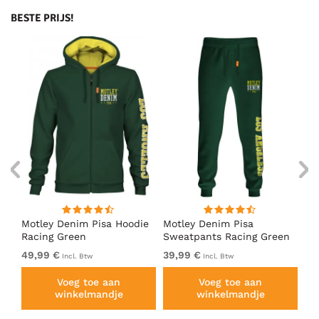
BESTE PRIJS!
irt
Motley Denim Pisa Hoodie
Motley Denim Pisa
Mo
Racing Green
Sweatpants Racing Green
Ho
49,99 €
39,99 €
49
Incl. Btw
Incl. Btw
Voeg toe aan
Voeg toe aan
winkelmandje
winkelmandje