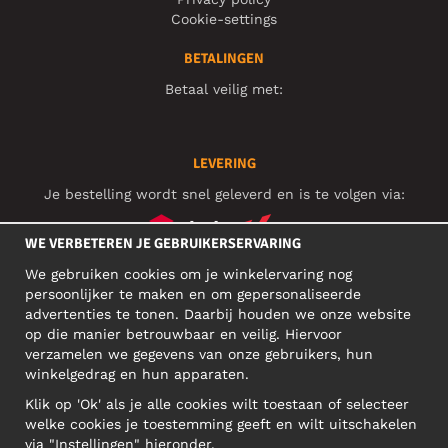
Cookie-settings
BETALINGEN
Betaal veilig met:
LEVERING
Je bestelling wordt snel geleverd en is te volgen via:
WE VERBETEREN JE GEBRUIKERSERVARING
We gebruiken cookies om je winkelervaring nog
SOCIAL MEDIA
persoonlijker te maken en om gepersonaliseerde
advertenties te tonen. Daarbij houden we onze website
op die manier betrouwbaar en veilig. Hiervoor
verzamelen we gegevens van onze gebruikers, hun
ZAKELIJK ADRES
winkelgedrag en hun apparaten.
Motley Denim Europe OÜ
Klik op 'Ok' als je alle cookies wilt toestaan of selecteer
Narva mnt 5, EE-10117 Tallinn
welke cookies je toestemming geeft en wilt uitschakelen
Reg: 12356245
via "Instellingen" hieronder.