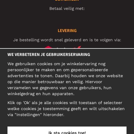
Betaal veilig met:
LEVERING
Je bestelling wordt snel geleverd en is te volgen via:
WE VERBETEREN JE GEBRUIKERSERVARING
We gebruiken cookies om je winkelervaring nog
SOCIAL MEDIA
persoonlijker te maken en om gepersonaliseerde
advertenties te tonen. Daarbij houden we onze website
op die manier betrouwbaar en veilig. Hiervoor
verzamelen we gegevens van onze gebruikers, hun
ZAKELIJK ADRES
winkelgedrag en hun apparaten.
Motley Denim Europe OÜ
Klik op 'Ok' als je alle cookies wilt toestaan of selecteer
Narva mnt 5, EE-10117 Tallinn
welke cookies je toestemming geeft en wilt uitschakelen
Reg: 12356245
via "Instellingen" hieronder.
NB! Verstuur geen retoursrs naar dit adres!
Ik sta cookies toe!