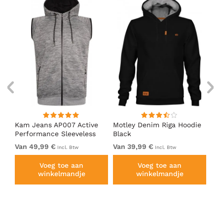
d
Kam Jeans AP007 Active
Motley Denim Riga Hoodie
Mo
Performance Sleeveless
Black
Ho
Hoody Grey
Van 49,99 €
Van 39,99 €
Va
Incl. Btw
Incl. Btw
Voeg toe aan
Voeg toe aan
winkelmandje
winkelmandje