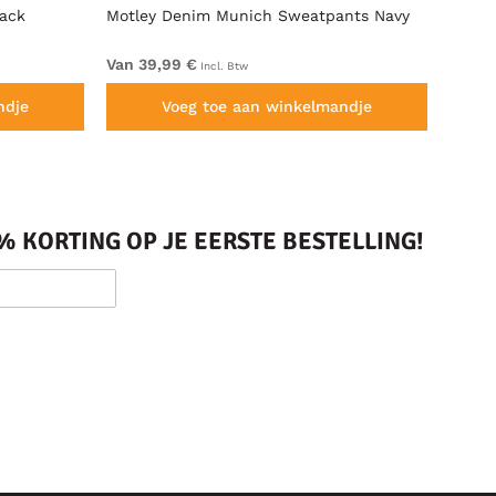
lack
Motley Denim Munich Sweatpants Navy
Motle
Van 39,99 €
Van 4
Incl. Btw
ndje
Voeg toe aan winkelmandje
 KORTING OP JE EERSTE BESTELLING!