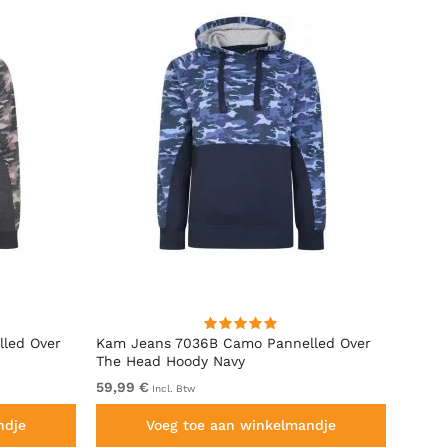
led Over
Kam Jeans 7036B Camo Pannelled Over
Kam J
The Head Hoody Navy
Hoodi
59,99 €
Van 6
Incl. Btw
ndje
Voeg toe aan winkelmandje