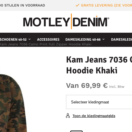
0 STIJLEN IN VOORRAAD
GRATIS LEVERING (ZIE VO
SCHOENEN 40-52
ACCESSOIRES
DAMESKLEDING 40-66
DAMESKLEDI
Kam Jeans 7036 Camo Print Full Zipper Hoodie Khaki
Kam Jeans 7036 C
Hoodie Khaki
Van 69,99 €
Incl. Btw
Toon de kledingmaatgids