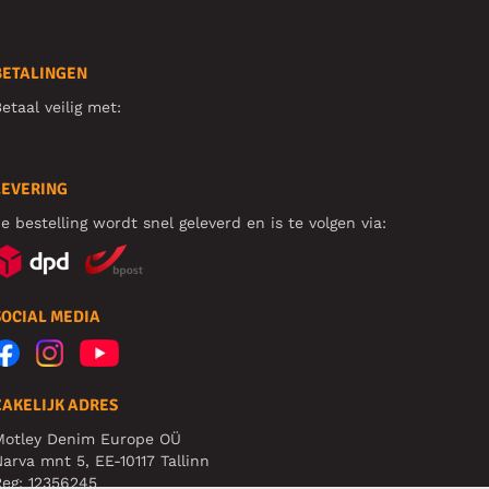
BETALINGEN
etaal veilig met:
LEVERING
e bestelling wordt snel geleverd en is te volgen via:
SOCIAL MEDIA
ZAKELIJK ADRES
Motley Denim Europe OÜ
arva mnt 5, EE-10117 Tallinn
eg: 12356245