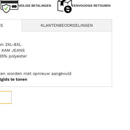
VEILIGE BETALINGEN
EENVOUDIGE RETOUREN
ES
KLANTENBEOORDELINGEN
ten 2XL-8XL
rk KAM JEANS
35% polyester
aten worden niet opnieuw aangevuld
tgids te tonen