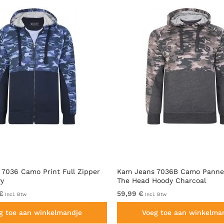
7036 Camo Print Full Zipper
Kam Jeans 7036B Camo Pannel
vy
The Head Hoody Charcoal
€
59,99 €
Incl. Btw
Incl. Btw
g toe aan winkelmandje
Voeg toe aan winkelma