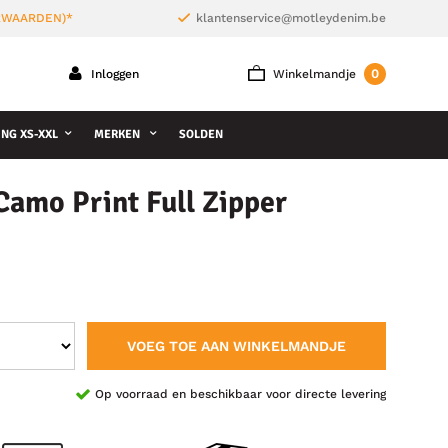
ORWAARDEN)*
klantenservice@motleydenim.be
0
Inloggen
Winkelmandje
NG XS-XXL
MERKEN
SOLDEN
amo Print Full Zipper
VOEG TOE AAN WINKELMANDJE
Op voorraad en beschikbaar voor directe levering