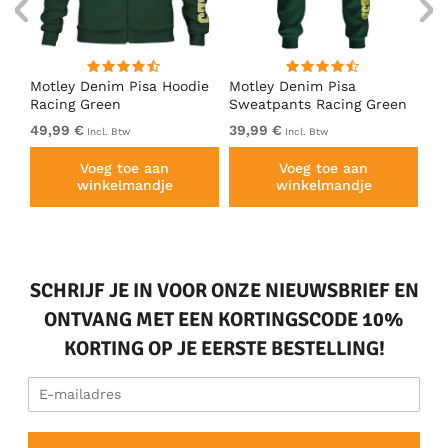
irt
Motley Denim Pisa Hoodie
Motley Denim Pisa
Mo
Racing Green
Sweatpants Racing Green
Ho
49,99 €
39,99 €
49
Incl. Btw
Incl. Btw
Voeg toe aan
Voeg toe aan
winkelmandje
winkelmandje
SCHRIJF JE IN VOOR ONZE NIEUWSBRIEF EN
ONTVANG MET EEN KORTINGSCODE 10%
KORTING OP JE EERSTE BESTELLING!