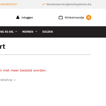
ORWAARDEN)*
klantenservice@motleydenim.be
0
Inloggen
Winkelmandje
NG XS-XXL
MERKEN
SOLDEN
rt
an niet meer besteld worden.
webshop »