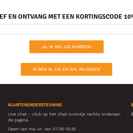
IEF EN ONTVANG MET EEN KORTINGSCODE 10%
JA, IK WIL LID WORDEN!
IK BEN AL LID EN WIL INLOGGEN
KLANTENONDERSTEUNING
Live chat - click op het chat-icoontje rechts onderaan
B
de pagina.
Open van ma.-vr. van 07:30-15:30