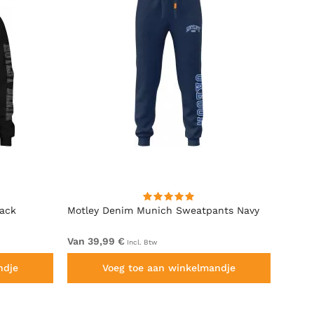
lack
Motley Denim Munich Sweatpants Navy
Motle
Van 39,99 €
Van 4
Incl. Btw
ndje
Voeg toe aan winkelmandje