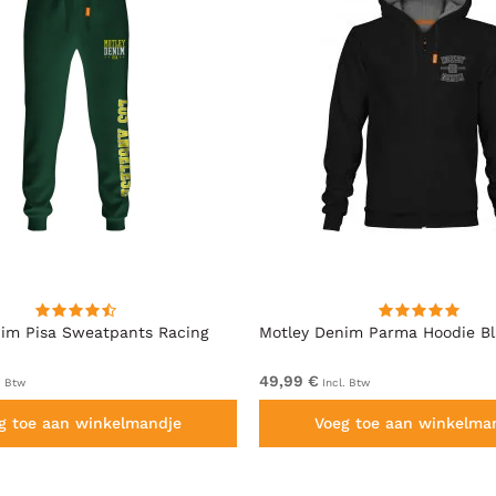
im Pisa Sweatpants Racing
Motley Denim Parma Hoodie B
49,99 €
. Btw
Incl. Btw
g toe aan winkelmandje
Voeg toe aan winkelma