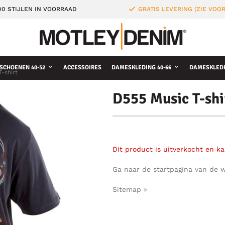
0 STIJLEN IN VOORRAAD
GRATIS LEVERING (ZIE VO
SCHOENEN 40-52
ACCESSOIRES
DAMESKLEDING 40-66
DAMESKLEDI
-shirt
D555 Music T-shi
Dit product is uitverkocht en k
Ga naar de startpagina van de 
Sitemap »