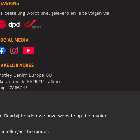
LEVERING
e bestelling wordt snel geleverd en is te volgen via:
SOCIAL MEDIA
ZAKELIJK ADRES
Motley Denim Europe OÜ
arva mnt 5, EE-10117 Tallinn
eg: 12356245
B! Verstuur geen retoursrs naar dit adres!
en. Daarbij houden we onze website op die manier
Instellingen" hieronder.