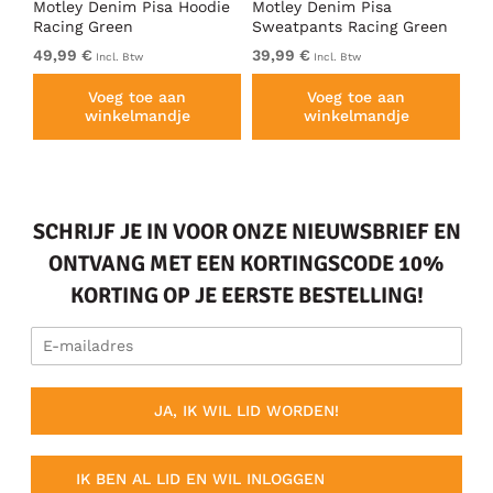
irt
Motley Denim Pisa Hoodie
Motley Denim Pisa
Mo
Racing Green
Sweatpants Racing Green
Ho
49,99 €
39,99 €
49
Incl. Btw
Incl. Btw
Voeg toe aan
Voeg toe aan
winkelmandje
winkelmandje
SCHRIJF JE IN VOOR ONZE NIEUWSBRIEF EN
ONTVANG MET EEN KORTINGSCODE 10%
KORTING OP JE EERSTE BESTELLING!
JA, IK WIL LID WORDEN!
IK BEN AL LID EN WIL INLOGGEN