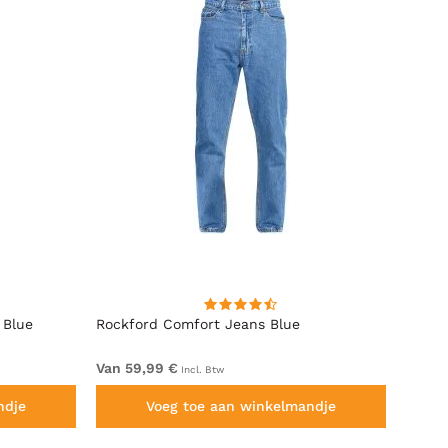
 Blue
Rockford Comfort Jeans Blue
Rockf
Van 59,99 €
Van 5
Incl. Btw
ndje
Voeg toe aan winkelmandje