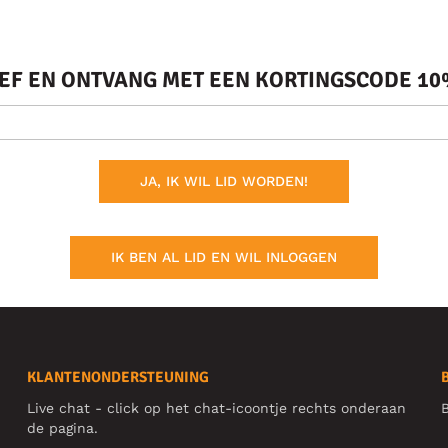
IEF EN ONTVANG MET EEN KORTINGSCODE 10%
JA, IK WIL LID WORDEN!
IK BEN AL LID EN WIL INLOGGEN
KLANTENONDERSTEUNING
Live chat - click op het chat-icoontje rechts onderaan
B
de pagina.