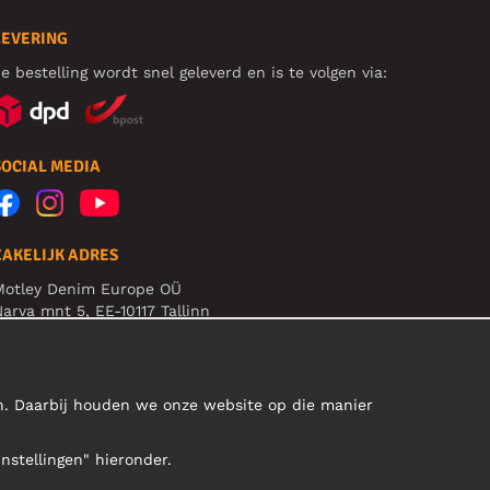
LEVERING
e bestelling wordt snel geleverd en is te volgen via:
SOCIAL MEDIA
ZAKELIJK ADRES
Motley Denim Europe OÜ
arva mnt 5, EE-10117 Tallinn
eg: 12356245
B! Verstuur geen retoursrs naar dit adres!
en. Daarbij houden we onze website op die manier
Instellingen" hieronder.