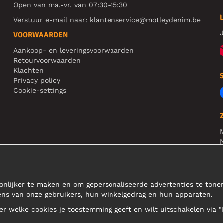
Open van ma.-vr. van 07:30-15:30
Verstuur e-mail naar:
klantenservice@motleydenim.be
J
VOORWAARDEN
Aankoop- en leveringsvoorwaarden
Retourvoorwaarden
Klachten
Privacy policy
Cookie-settings
N
R
N
onlijker te maken en om gepersonaliseerde advertenties te ton
ens van onze gebruikers, hun winkelgedrag en hun apparaten.
teer welke cookies je toestemming geeft en wilt uitschakelen via "