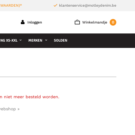
ORWAARDEN)*
klantenservice@motleydenim.be
0
Inloggen
Winkelmandje
NG XS-XXL
MERKEN
SOLDEN
an niet meer besteld worden.
webshop »