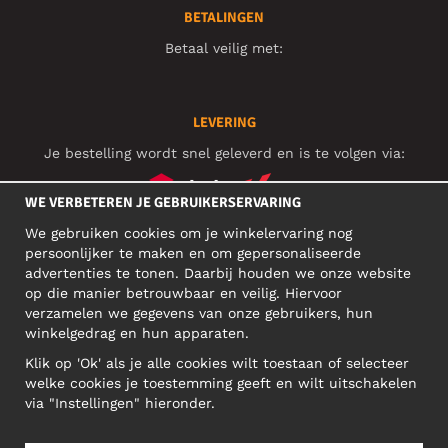
BETALINGEN
Betaal veilig met:
LEVERING
Je bestelling wordt snel geleverd en is te volgen via:
WE VERBETEREN JE GEBRUIKERSERVARING
We gebruiken cookies om je winkelervaring nog
SOCIAL MEDIA
persoonlijker te maken en om gepersonaliseerde
advertenties te tonen. Daarbij houden we onze website
op die manier betrouwbaar en veilig. Hiervoor
verzamelen we gegevens van onze gebruikers, hun
ZAKELIJK ADRES
winkelgedrag en hun apparaten.
Motley Denim Europe OÜ
Klik op 'Ok' als je alle cookies wilt toestaan of selecteer
Narva mnt 5, EE-10117 Tallinn
welke cookies je toestemming geeft en wilt uitschakelen
Reg: 12356245
via "Instellingen" hieronder.
NB! Verstuur geen retoursrs naar dit adres!