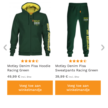
irt
Motley Denim Pisa Hoodie
Motley Denim Pisa
Mo
Racing Green
Sweatpants Racing Green
Ho
49,99 €
39,99 €
49
Incl. Btw
Incl. Btw
Voeg toe aan
Voeg toe aan
winkelmandje
winkelmandje