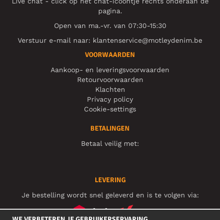
Live chat - click op het chat-icoontje rechts onderaan de
pagina.
Open van ma.-vr. van 07:30-15:30
Verstuur e-mail naar:
klantenservice@motleydenim.be
VOORWAARDEN
Aankoop- en leveringsvoorwaarden
Retourvoorwaarden
Klachten
Privacy policy
Cookie-settings
BETALINGEN
Betaal veilig met:
LEVERING
Je bestelling wordt snel geleverd en is te volgen via:
WE VERBETEREN JE GEBRUIKERSERVARING