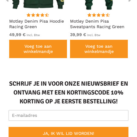
irt
Motley Denim Pisa Hoodie
Motley Denim Pisa
Mo
Racing Green
Sweatpants Racing Green
Ho
49,99 €
39,99 €
49
Incl. Btw
Incl. Btw
Voeg toe aan
Voeg toe aan
winkelmandje
winkelmandje
SCHRIJF JE IN VOOR ONZE NIEUWSBRIEF EN
ONTVANG MET EEN KORTINGSCODE 10%
KORTING OP JE EERSTE BESTELLING!
JA, IK WIL LID WORDEN!