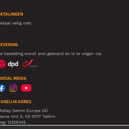
BETALINGEN
etaal veilig met:
LEVERING
e bestelling wordt snel geleverd en is te volgen via:
SOCIAL MEDIA
ZAKELIJK ADRES
Motley Denim Europe OÜ
arva mnt 5, EE-10117 Tallinn
eg: 12356245