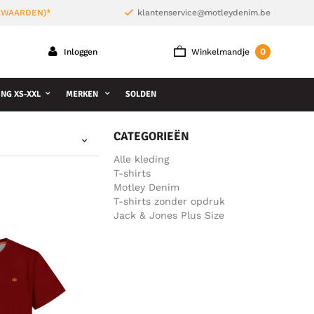
ORWAARDEN)*
klantenservice@motleydenim.be
0
Inloggen
Winkelmandje
NG XS-XXL
MERKEN
SOLDEN
CATEGORIEËN
Alle kleding
T-shirts
Motley Denim
T-shirts zonder opdruk
Jack & Jones Plus Size