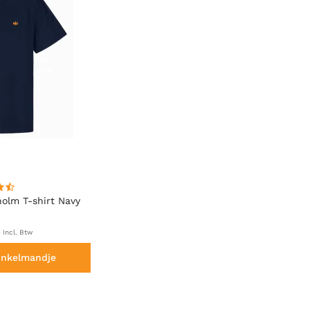
olm T-shirt Navy
€
Incl. Btw
inkelmandje