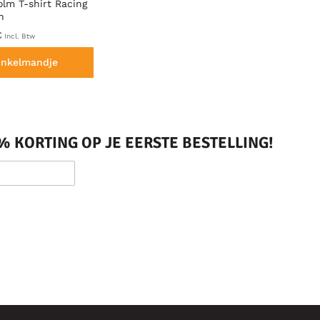
lm T-shirt Racing
n
€
Incl. Btw
inkelmandje
 KORTING OP JE EERSTE BESTELLING!