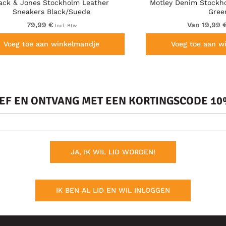
ack & Jones Stockholm Leather
Motley Denim Stockho
Sneakers Black/Suede
Gree
79,99 €
Van 19,99 
Incl. Btw
Voeg toe aan winkelmandje
Voeg toe aan w
IEF EN ONTVANG MET EEN KORTINGSCODE 10%
JA, IK WIL LID WORDEN!
IK BEN AL LID EN WIL INLOGGEN