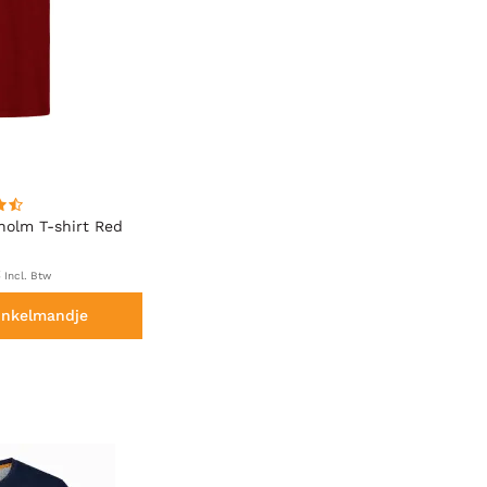
holm T-shirt Red
€
Incl. Btw
inkelmandje