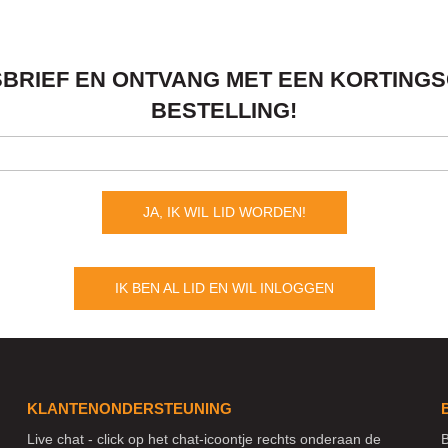
SBRIEF EN ONTVANG MET EEN KORTING
BESTELLING!
JA, IK WIL LID WORDEN!
IK BEN AL LID EN WIL INLOGGEN
KLANTENONDERSTEUNING
Live chat - click op het chat-icoontje rechts onderaan de
B