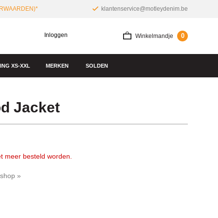
ORWAARDEN)*
klantenservice@motleydenim.be
Inloggen
0
Winkelmandje
NG XS-XXL
MERKEN
SOLDEN
d Jacket
iet meer besteld worden.
bshop »