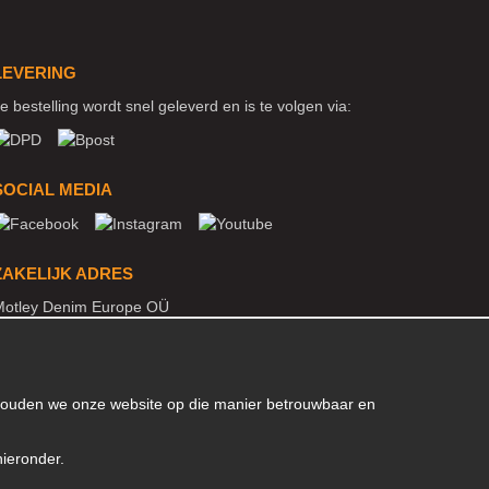
LEVERING
e bestelling wordt snel geleverd en is te volgen via:
SOCIAL MEDIA
ZAKELIJK ADRES
otley Denim Europe OÜ
arva mnt 5, EE-10117 Tallinn
Reg: 12356245
B! Verstuur geen retoursrs naar dit adres!
 houden we onze website op die manier betrouwbaar en
hieronder.