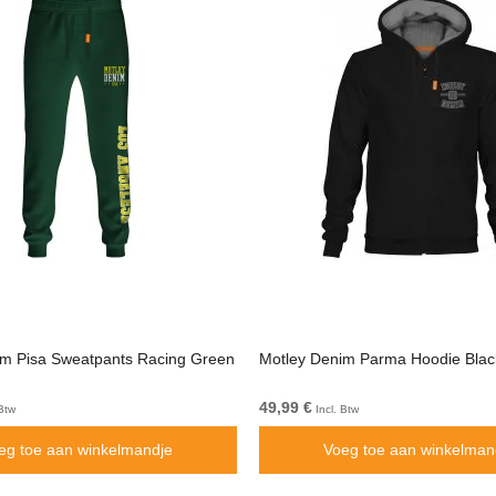
im Pisa Sweatpants Racing Green
Motley Denim Parma Hoodie Blac
49,99 €
Btw
Incl. Btw
eg toe aan winkelmandje
Voeg toe aan winkelman