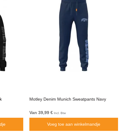
k
Motley Denim Munich Sweatpants Navy
Motley
Van 39,99 €
Van 49
Incl. Btw
dje
Voeg toe aan winkelmandje