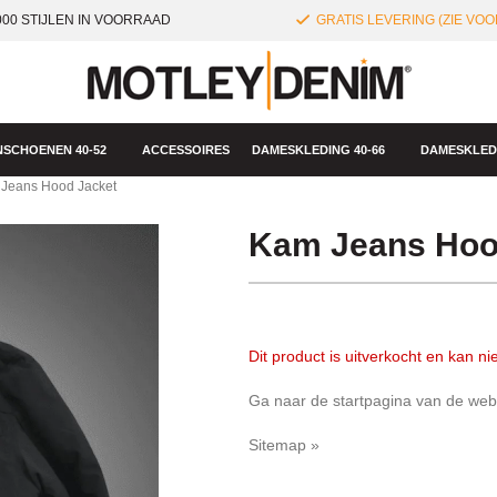
00 STIJLEN IN VOORRAAD
GRATIS LEVERING (ZIE VO
SCHOENEN 40-52
ACCESSOIRES
DAMESKLEDING 40-66
DAMESKLEDI
Jeans Hood Jacket
Kam Jeans Hoo
Dit product is uitverkocht en kan n
Ga naar de startpagina van de we
Sitemap »