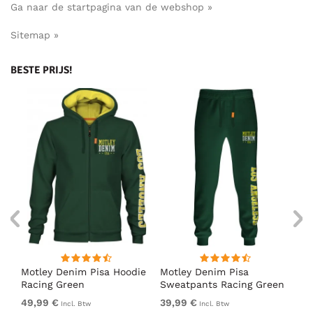
Ga naar de startpagina van de webshop »
Sitemap »
BESTE PRIJS!
irt
Motley Denim Pisa Hoodie
Motley Denim Pisa
Mo
Racing Green
Sweatpants Racing Green
Ho
49,99 €
39,99 €
49
Incl. Btw
Incl. Btw