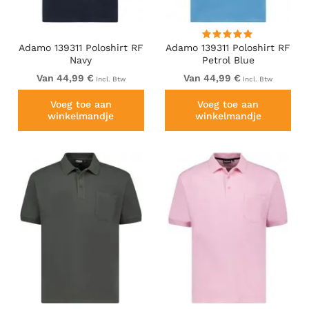
Adamo 139311 Poloshirt RF
Adamo 139311 Poloshirt RF
Navy
Petrol Blue
Van 44,99 €
Van 44,99 €
Incl. Btw
Incl. Btw
Voeg toe aan
Voeg toe aan
winkelmandje
winkelmandje