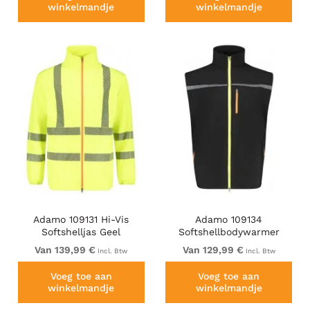
winkelmandje
winkelmandje
Adamo 109131 Hi-Vis
Adamo 109134
Softshelljas Geel
Softshellbodywarmer
Zwart
Van 139,99 €
Van 129,99 €
Incl. Btw
Incl. Btw
Voeg toe aan
Voeg toe aan
winkelmandje
winkelmandje