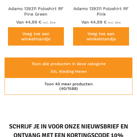
Adamo 139311 Poloshirt RF
Adamo 139311 Poloshirt RF
Pine Green
Pink
Van 44,99 €
Van 44,99 €
Incl. Btw
Incl. Btw
Voeg toe aan
Voeg toe aan
winkelmandje
winkelmandje
Toon alle producten in deze categorie
XXL Kleding Heren
Toon 40 meer producten
(40/1588)
SCHRIJF JE IN VOOR ONZE NIEUWSBRIEF EN
ONTVANG MET EEN KORTINGSCODE 10%