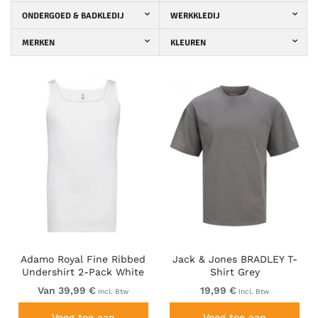
ONDERGOED & BADKLEDIJ
WERKKLEDIJ
MERKEN
KLEUREN
Adamo Royal Fine Ribbed
Jack & Jones BRADLEY T-
Undershirt 2-Pack White
Shirt Grey
Van 39,99 €
19,99 €
Incl. Btw
Incl. Btw
Voeg toe aan
Voeg toe aan