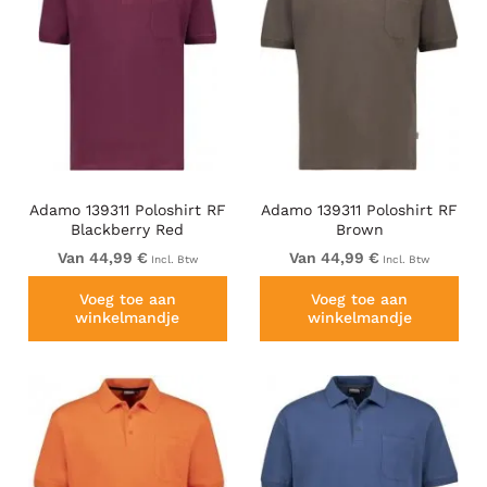
Adamo 139311 Poloshirt RF
Adamo 139311 Poloshirt RF
Blackberry Red
Brown
Van 44,99 €
Van 44,99 €
Incl. Btw
Incl. Btw
Voeg toe aan
Voeg toe aan
winkelmandje
winkelmandje