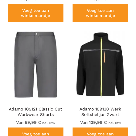
Voeg toe aan
Voeg toe aan
winkelmandje
winkelmandje
Adamo 109121 Classic Cut
Adamo 109130 Werk
Workwear Shorts
Softshelljas Zwart
Graphite Grey
Van 59,99 €
Van 139,99 €
Incl. Btw
Incl. Btw
Voeg toe aan
Voeg toe aan