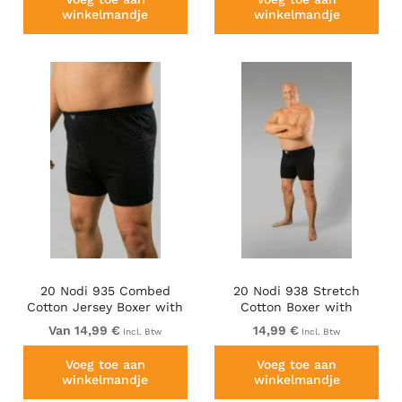
winkelmandje
winkelmandje
20 Nodi 935 Combed
20 Nodi 938 Stretch
Cotton Jersey Boxer with
Cotton Boxer with
Front Button Fly Black
Embroidered Long Leg
Van 14,99 €
14,99 €
Incl. Btw
Incl. Btw
Black
Voeg toe aan
Voeg toe aan
winkelmandje
winkelmandje