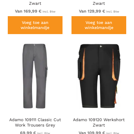
Zwart
Zwart
Van 169,99 €
Van 129,99 €
Incl. Btw
Incl. Btw
Voeg toe aan
Voeg toe aan
winkelmandje
winkelmandje
Adamo 109111 Classic Cut
Adamo 109120 Werkshort
Work Trousers Grey
Zwart
69,99 €
Van 109,99 €
Incl. Btw
Incl. Btw