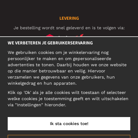
LEVERING
Je bestelling wordt snel geleverd en is te volgen via:
WE VERBETEREN JE GEBRUIKERSERVARING
We gebruiken cookies om je winkelervaring nog
SOCIAL MEDIA
persoonlijker te maken en om gepersonaliseerde
advertenties te tonen. Daarbij houden we onze website
op die manier betrouwbaar en veilig. Hiervoor
verzamelen we gegevens van onze gebruikers, hun
ZAKELIJK ADRES
winkelgedrag en hun apparaten.
Motley Denim Europe OÜ
Klik op 'Ok' als je alle cookies wilt toestaan of selecteer
Narva mnt 5, EE-10117 Tallinn
welke cookies je toestemming geeft en wilt uitschakelen
Reg: 12356245
via "Instellingen" hieronder.
NB! Verstuur geen retoursrs naar dit adres!
Ik sta cookies toe!