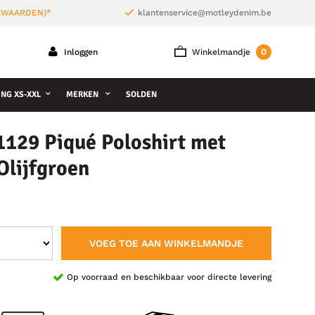
ORWAARDEN)*
klantenservice@motleydenim.be
0
Inloggen
Winkelmandje
NG XS-XXL
MERKEN
SOLDEN
1129 Piqué Poloshirt met
Olijfgroen
VOEG TOE AAN WINKELMANDJE
Op voorraad en beschikbaar voor directe levering