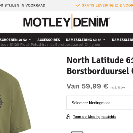
0 STIJLEN IN VOORRAAD
GRATIS LEVERING (ZIE VO
SCHOENEN 40-52
ACCESSOIRES
DAMESKLEDING 40-66
DAMESKLEDI
itude 61129 Piqué Poloshirt met Borstborduursel Olijfgroen
North Latitude 6
Borstborduursel 
Van 59,99 €
Incl. Btw
Toon de kledingmaatgids