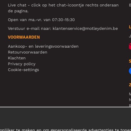
Live chat - click op het chat-icoontje rechts onderaan
B
de pagina.
Open van ma.-vr. van 07:30-15:30
Verstuur e-mail naar:
klantenservice@motleydenim.be
J
VOORWAARDEN
Aankoop- en leveringsvoorwaarden
Retourvoorwaarden
Klachten
Privacy policy
Cookie-settings
N
R
N
onlijker te maken en om gepersonaliseerde advertenties te ton