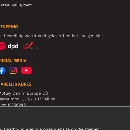
etaal veilig met:
LEVERING
e bestelling wordt snel geleverd en is te volgen via:
SOCIAL MEDIA
ZAKELIJK ADRES
Motley Denim Europe OÜ
arva mnt 5, EE-10117 Tallinn
eg: 12356245
B! Verstuur geen retoursrs naar dit adres!
en. Daarbij houden we onze website op die manier