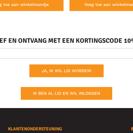
g toe aan winkelmandje
Voeg toe aan winkelma
IEF EN ONTVANG MET EEN KORTINGSCODE 10%
JA, IK WIL LID WORDEN!
IK BEN AL LID EN WIL INLOGGEN
KLANTENONDERSTEUNING