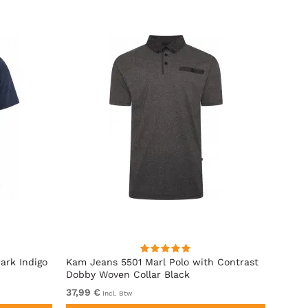
ark Indigo
Kam Jeans 5501 Marl Polo with Contrast
Motle
Dobby Woven Collar Black
37,99 €
Van 2
Incl. Btw