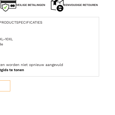
VEILIGE BETALINGEN
EENVOUDIGE RETOUREN
PRODUCTSPECIFICATIES
XL–10XL
de
aten worden niet opnieuw aangevuld
tgids te tonen