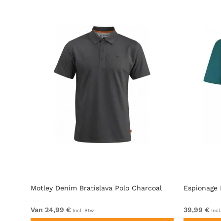
ar &
Motley Denim Bratislava Polo Charcoal
Espionage 
Van 24,99 €
39,99 €
Incl. Btw
Incl