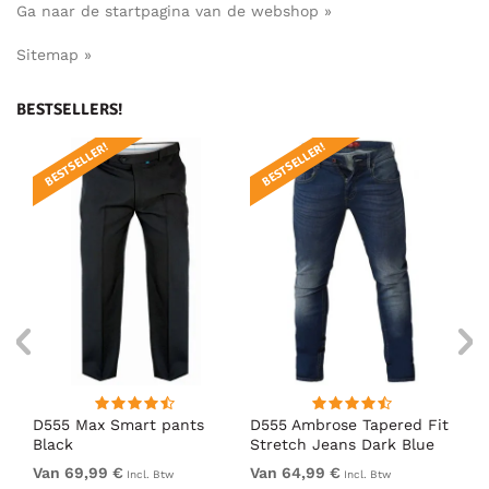
Ga naar de startpagina van de webshop »
Sitemap »
BESTSELLERS!
BESTSELLER!
BESTSELLER!
B
ue
D555 Max Smart pants
D555 Ambrose Tapered Fit
D5
Black
Stretch Jeans Dark Blue
Bl
Van 69,99 €
Van 64,99 €
69
Incl. Btw
Incl. Btw