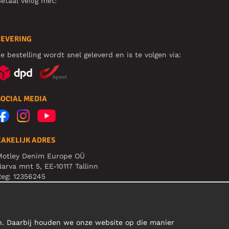
etaal veilig met:
LEVERING
e bestelling wordt snel geleverd en is te volgen via:
SOCIAL MEDIA
ZAKELIJK ADRES
Motley Denim Europe OÜ
arva mnt 5, EE-10117 Tallinn
eg: 12356245
B! Verstuur geen retoursrs naar dit adres!
en. Daarbij houden we onze website op die manier