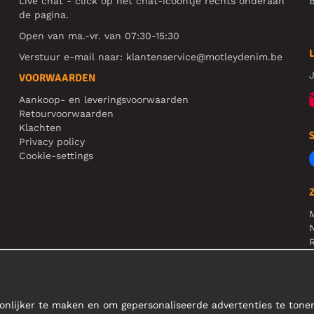
Live chat - click op het chat-icoontje rechts onderaan
B
de pagina.
Open van ma.-vr. van 07:30-15:30
Verstuur e-mail naar:
klantenservice@motleydenim.be
J
VOORWAARDEN
Aankoop- en leveringsvoorwaarden
Retourvoorwaarden
Klachten
Privacy policy
Cookie-settings
N
R
N
onlijker te maken en om gepersonaliseerde advertenties te ton