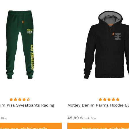
im Pisa Sweatpants Racing
Motley Denim Parma Hoodie B
49,99 €
. Btw
Incl. Btw
g toe aan winkelmandje
Voeg toe aan winkelma