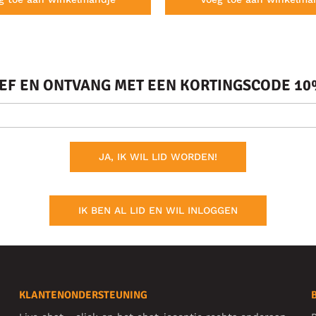
IEF EN ONTVANG MET EEN KORTINGSCODE 10%
JA, IK WIL LID WORDEN!
IK BEN AL LID EN WIL INLOGGEN
KLANTENONDERSTEUNING