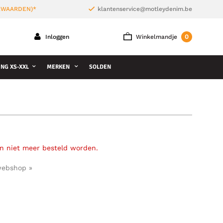
ORWAARDEN)*
klantenservice@motleydenim.be
0
Inloggen
Winkelmandje
NG XS-XXL
MERKEN
SOLDEN
an niet meer besteld worden.
webshop »