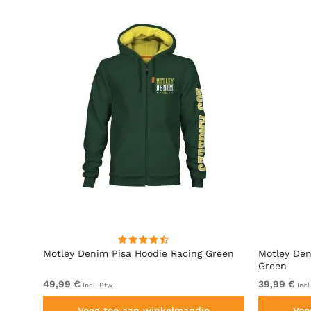
t
Motley Denim Pisa Hoodie Racing Green
Motley Den
Green
49,99 €
39,99 €
Incl. Btw
Incl
Voeg toe aan winkelmandje
Voe