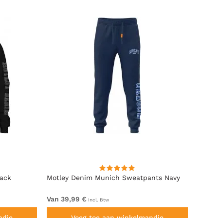
lack
Motley Denim Munich Sweatpants Navy
Motle
Van 39,99 €
Van 4
Incl. Btw
ndje
Voeg toe aan winkelmandje