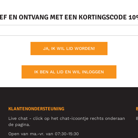
IEF EN ONTVANG MET EEN KORTINGSCODE 10%
JA, IK WIL LID WORDEN!
IK BEN AL LID EN WIL INLOGGEN
KLANTENONDERSTEUNING
Live chat - click op het chat-icoontje rechts onderaan
B
de pagina.
Open van ma.-vr. van 07:30-15:30