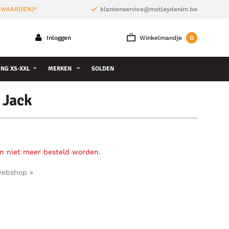
ORWAARDEN)*
klantenservice@motleydenim.be
0
Inloggen
Winkelmandje
NG XS-XXL
MERKEN
SOLDEN
 Jack
an niet meer besteld worden.
webshop »