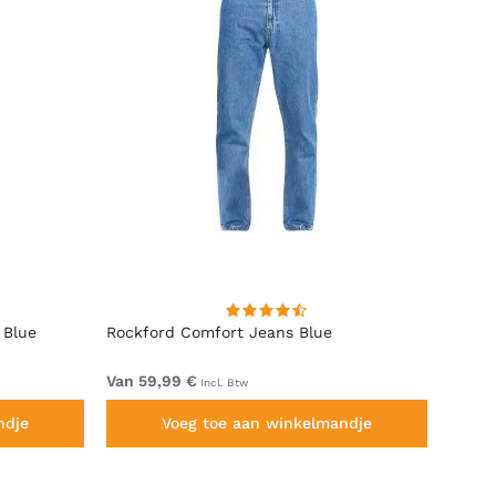
 Blue
Rockford Comfort Jeans Blue
Rockf
Van 59,99 €
Van 5
Incl. Btw
ndje
Voeg toe aan winkelmandje