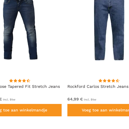
se Tapered Fit Stretch Jeans
Rockford Carlos Stretch Jeans
€
64,99 €
Incl. Btw
Incl. Btw
g toe aan winkelmandje
Voeg toe aan winkelma