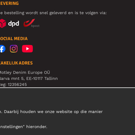
LEVERING
e bestelling wordt snel geleverd en is te volgen via:
SOCIAL MEDIA
ZAKELIJK ADRES
Motley Denim Europe OÜ
arva mnt 5, EE-10117 Tallinn
eg: 12356245
B! Verstuur geen retoursrs naar dit adres!
en. Daarbij houden we onze website op die manier
Instellingen" hieronder.