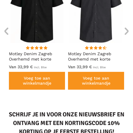
ng
Motley Denim Zagreb
Motley Denim Zagreb
Mo
Overhemd met korte
Overhemd met korte
Ov
mouw Zwart
mouw Antraciet
mo
Van 32,99 €
Van 32,99 €
32
Incl. Btw
Incl. Btw
Voeg toe aan
Voeg toe aan
winkelmandje
winkelmandje
SCHRIJF JE IN VOOR ONZE NIEUWSBRIEF EN
ONTVANG MET EEN KORTINGSCODE 10%
KORTING OP JE EERSTE BESTELLING!