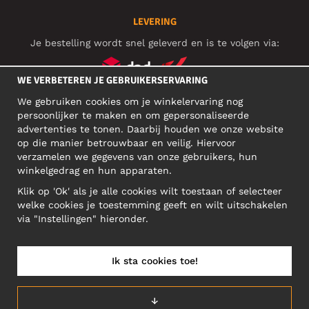
LEVERING
Je bestelling wordt snel geleverd en is te volgen via:
WE VERBETEREN JE GEBRUIKERSERVARING
SOCIAL MEDIA
We gebruiken cookies om je winkelervaring nog
persoonlijker te maken en om gepersonaliseerde
advertenties te tonen. Daarbij houden we onze website
op die manier betrouwbaar en veilig. Hiervoor
ZAKELIJK ADRES
verzamelen we gegevens van onze gebruikers, hun
winkelgedrag en hun apparaten.
Motley Denim Europe OÜ
Klik op 'Ok' als je alle cookies wilt toestaan of selecteer
Narva mnt 5, EE-10117 Tallinn
welke cookies je toestemming geeft en wilt uitschakelen
Reg: 12356245
via "Instellingen" hieronder.
NB! Verstuur geen retoursrs naar dit adres!
Ik sta cookies toe!
BELGIUM/NEDERLANDS (BE)
↓