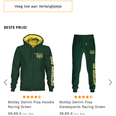
Voeg toe aan Verlanglijstje
BESTE PRIJS!
irt
Motley Denim Pisa Hoodie
Motley Denim Pisa
Mo
Racing Green
Sweatpants Racing Green
Ho
49,99 €
39,99 €
49
Incl. Btw
Incl. Btw