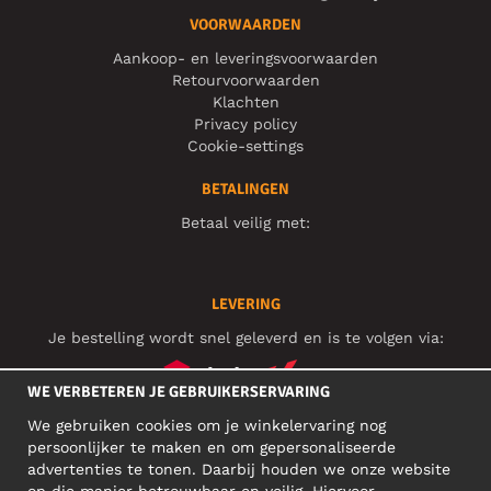
VOORWAARDEN
Aankoop- en leveringsvoorwaarden
Retourvoorwaarden
Klachten
Privacy policy
Cookie-settings
BETALINGEN
Betaal veilig met:
LEVERING
Je bestelling wordt snel geleverd en is te volgen via:
WE VERBETEREN JE GEBRUIKERSERVARING
We gebruiken cookies om je winkelervaring nog
SOCIAL MEDIA
persoonlijker te maken en om gepersonaliseerde
advertenties te tonen. Daarbij houden we onze website