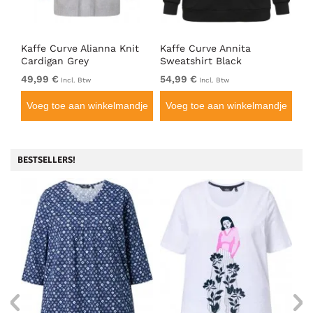
Top
Kaffe Curve Alianna Knit
Kaffe Curve Annita
Ka
Cardigan Grey
Sweatshirt Black
Bl
49,99 €
54,99 €
39
Incl. Btw
Incl. Btw
je
Voeg toe aan winkelmandje
Voeg toe aan winkelmandje
V
BESTSELLERS!