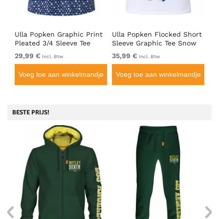
Ulla Popken Graphic Print
Ulla Popken Flocked Short
On
t
Pleated 3/4 Sleeve Tee
Sleeve Graphic Tee Snow
Le
Blue
White
29,99 €
35,99 €
17
Incl. Btw
Incl. Btw
je
Voeg toe aan winkelmandje
Voeg toe aan winkelmandje
V
BESTE PRIJS!