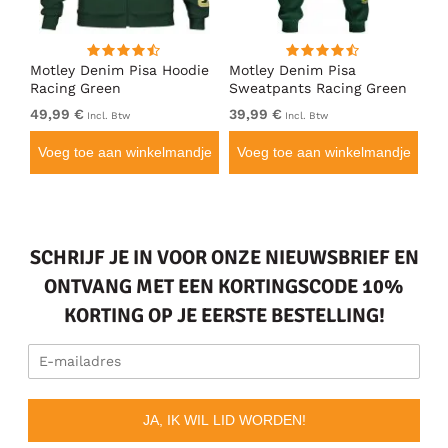
irt
Motley Denim Pisa Hoodie
Motley Denim Pisa
Mo
Racing Green
Sweatpants Racing Green
Ho
49,99 €
39,99 €
49
Incl. Btw
Incl. Btw
je
Voeg toe aan winkelmandje
Voeg toe aan winkelmandje
V
SCHRIJF JE IN VOOR ONZE NIEUWSBRIEF EN
ONTVANG MET EEN KORTINGSCODE 10%
KORTING OP JE EERSTE BESTELLING!
JA, IK WIL LID WORDEN!