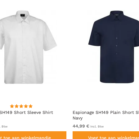
SH149 Short Sleeve Shirt
Espionage SH149 Plain Short S
Navy
44,99 €
. Btw
Incl. Btw
g toe aan winkelmandje
Voeg toe aan winkelma