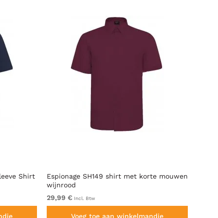
leeve Shirt
Espionage SH149 shirt met korte mouwen
Espio
wijnrood
Black
29,99 €
44,99
Incl. Btw
ndje
Voeg toe aan winkelmandje