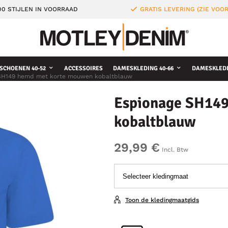
0 STIJLEN IN VOORRAAD
GRATIS LEVERING (ZIE VO
SCHOENEN 40-52
ACCESSOIRES
DAMESKLEDING 40-66
DAMESKLEDI
SH149 hemd met korte mouwen kobaltblauw
Espionage SH14
kobaltblauw
29,99 €
Incl. Btw
Toon de kledingmaatgids