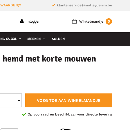
ORWAARDEN)*
klantenservice@motleydenim.be
0
Inloggen
Winkelmandje
NG XS-XXL
MERKEN
SOLDEN
9 hemd met korte mouwen
VOEG TOE AAN WINKELMANDJE
Op voorraad en beschikbaar voor directe levering