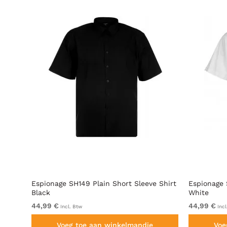
mouwen
Espionage SH149 Plain Short Sleeve Shirt
Espionage 
Black
White
44,99 €
44,99 €
Incl. Btw
Incl
Voeg toe aan winkelmandje
Voe