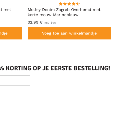
d met
Motley Denim Zagreb Overhemd met
Kam J
korte mouw Marineblauw
Sleeve
32,99 €
Van 6
Incl. Btw
ndje
Voeg toe aan winkelmandje
 KORTING OP JE EERSTE BESTELLING!